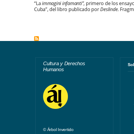
“La
immagini infamanti”
, primero de los ensayo
Cuba”, del libro publicado por
Deslinde
. Fragm
Cultura y Derechos
S
Humanos
© Árbol Invertido