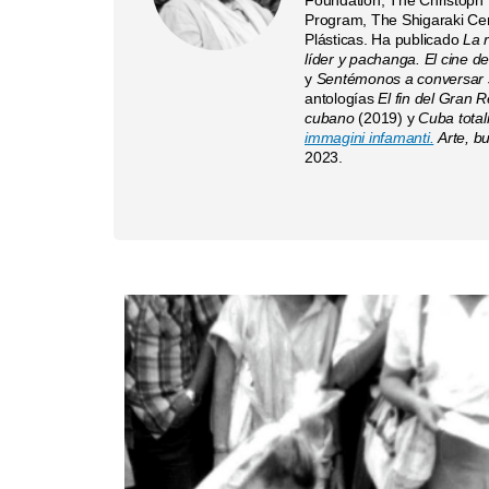
Program, The Shigaraki Cer
Plásticas. Ha publicado
La 
líder y pachanga. El cine d
y
Sentémonos a conversar s
antologías
El fin del Gran R
cubano
(2019) y
Cuba totali
immagini infamanti.
Arte, bu
2023.