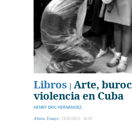
Libros
Arte, buroc
|
violencia en Cuba
HENRY ERIC HERNÁNDEZ
Aforos
,
Ensayo
|
21/02/2023 - 16:01