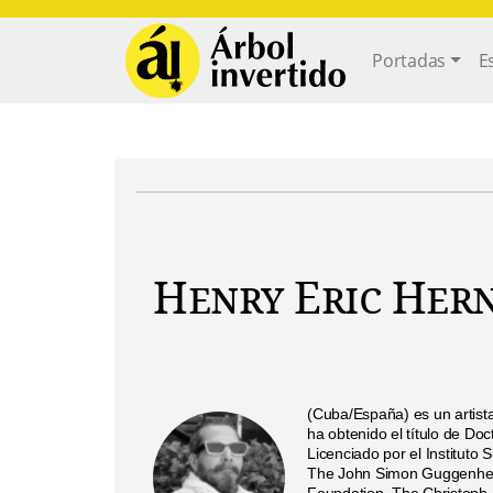
Pasar al contenido principal
Main navi
Portadas
E
Henry Eric He
(
Cuba
/España) es un artista
ha obtenido el título de Do
Licenciado por el Institut
The John Simon Guggenhei
Foundation, The Christoph 