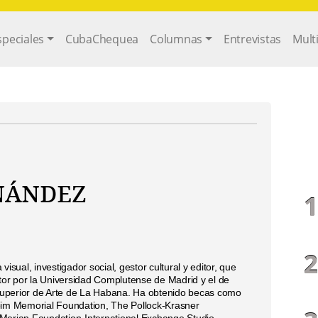
gation
speciales
CubaChequea
Columnas
Entrevistas
Mult
rnández
 visual, investigador social, gestor cultural y editor, que
ctor por la Universidad Complutense de Madrid y el de
o Superior de Arte de La Habana. Ha obtenido becas como
m Memorial Foundation, The Pollock-Krasner
Merian Foundation-International Exchange Studio