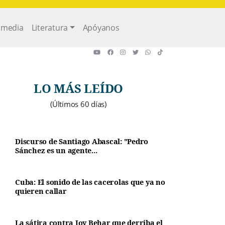
imedia
Literatura
Apóyanos
LO MÁS LEÍDO
(Últimos 60 días)
Discurso de Santiago Abascal: "Pedro
Sánchez es un agente...
Cuba: El sonido de las cacerolas que ya no
quieren callar
La sátira contra Joy Behar que derriba el