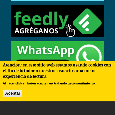
Atención: en este sitio web estamos usando cookies con
el fin de brindar a nuestros usuarios una mejor
experiencia de lectura
contacto@arbolinvertido.com
Al hacer click en botón aceptar, estás dando tu consentimiento.
Sólo temas comerciales:
Aceptar
negocios@arbolinvertido.com