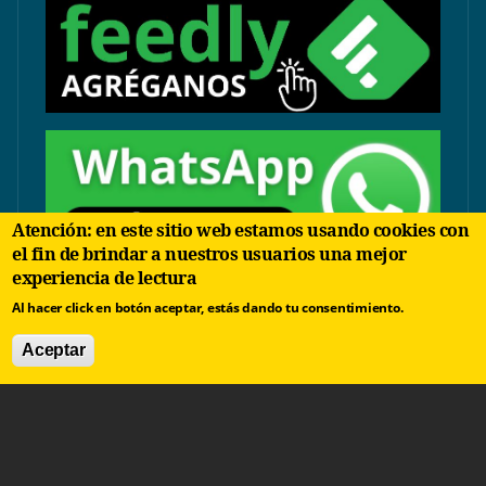
Atención: en este sitio web estamos usando cookies con
el fin de brindar a nuestros usuarios una mejor
experiencia de lectura
contacto@arbolinvertido.com
Al hacer click en botón aceptar, estás dando tu consentimiento.
Sólo temas comerciales:
Aceptar
negocios@arbolinvertido.com