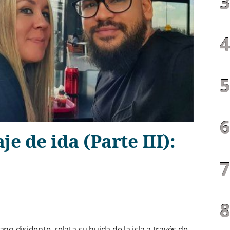
je de ida (Parte III):
no disidente, relata su huida de la isla a través de