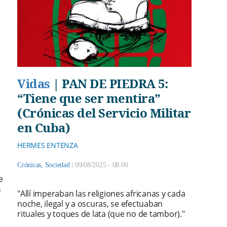
Vidas
|
PAN DE PIEDRA 5:
“Tiene que ser mentira”
(Crónicas del Servicio Militar
en Cuba)
HERMES ENTENZA
Crónicas
,
Sociedad
|
09/08/2025 - 08:00
e
s
"Allí imperaban las religiones africanas y cada
noche, ilegal y a oscuras, se efectuaban
rituales y toques de lata (que no de tambor)."