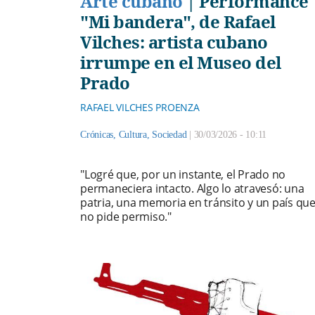
Arte cubano
|
Performance
"Mi bandera", de Rafael
Vilches: artista cubano
irrumpe en el Museo del
Prado
RAFAEL VILCHES PROENZA
Crónicas
,
Cultura
,
Sociedad
|
30/03/2026 - 10:11
"Logré que, por un instante, el Prado no
permaneciera intacto. Algo lo atravesó: una
patria, una memoria en tránsito y un país qu
no pide permiso."