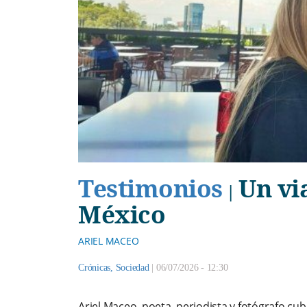
Testimonios
Un via
|
México
ARIEL MACEO
Crónicas
,
Sociedad
|
06/07/2026 - 12:30
Ariel Maceo, poeta, periodista y fotógrafo cuba