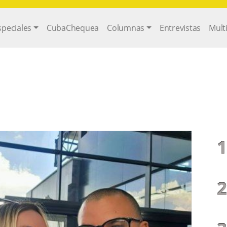
gation
speciales
CubaChequea
Columnas
Entrevistas
Mult