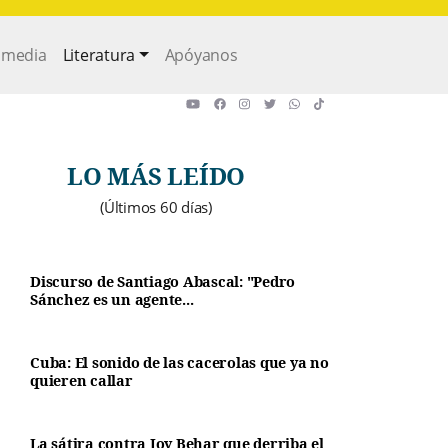
imedia
Literatura
Apóyanos
LO MÁS LEÍDO
(Últimos 60 días)
Discurso de Santiago Abascal: "Pedro
Sánchez es un agente...
Cuba: El sonido de las cacerolas que ya no
quieren callar
La sátira contra Joy Behar que derriba el