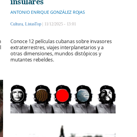
insulares
ANTONIO ENRIQUE GONZÁLEZ ROJAS
Cultura
,
ListasTop
|
11/12/2025 - 13:01
n
Conoce 12 películas cubanas sobre invasores
l
extraterrestres, viajes interplanetarios y a
otras dimensiones, mundos distópicos y
mutantes rebeldes.