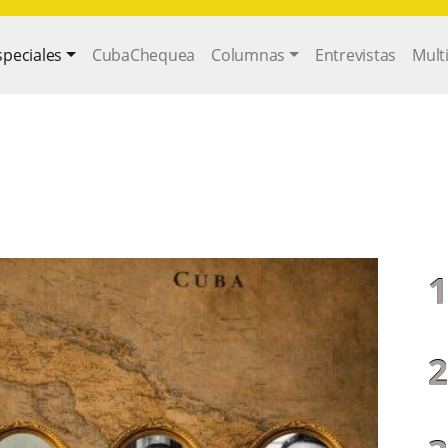
gation
speciales
CubaChequea
Columnas
Entrevistas
Mult