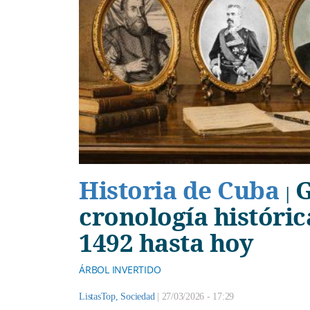
Historia de Cuba
G
|
cronología históri
1492 hasta hoy
ÁRBOL INVERTIDO
ListasTop
,
Sociedad
|
27/03/2026 - 17:29