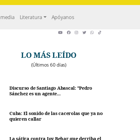
imedia
Literatura
Apóyanos
LO MÁS LEÍDO
(Últimos 60 días)
Discurso de Santiago Abascal: "Pedro
Sánchez es un agente...
Cuba: El sonido de las cacerolas que ya no
quieren callar
La sátira contra Joy Behar que derriba el