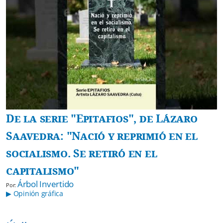
De la serie "Epitafios", de Lázaro
Saavedra: "Nació y reprimió en el
socialismo. Se retiró en el
capitalismo"
Árbol Invertido
Por:
▶ Opinión gráfica