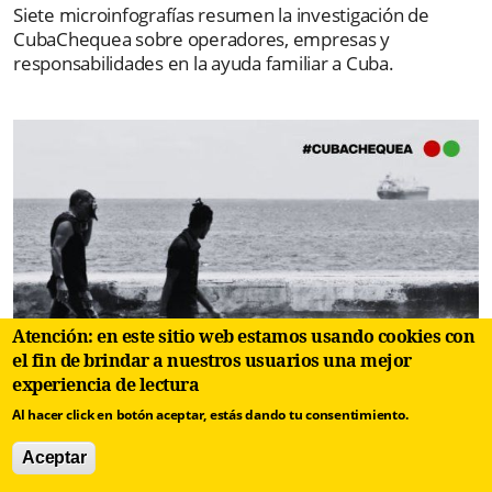
Siete microinfografías resumen la investigación de
CubaChequea sobre operadores, empresas y
responsabilidades en la ayuda familiar a Cuba.
Atención: en este sitio web estamos usando cookies con
el fin de brindar a nuestros usuarios una mejor
experiencia de lectura
Al hacer click en botón aceptar, estás dando tu consentimiento.
Investigación
|
La vitrina opaca de
Aceptar
la ayuda a Cuba: empresas,