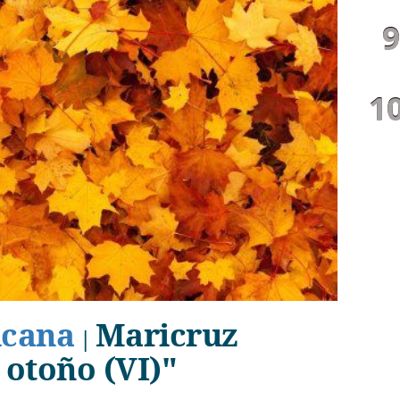
icana
Maricruz
|
 otoño (VI)"