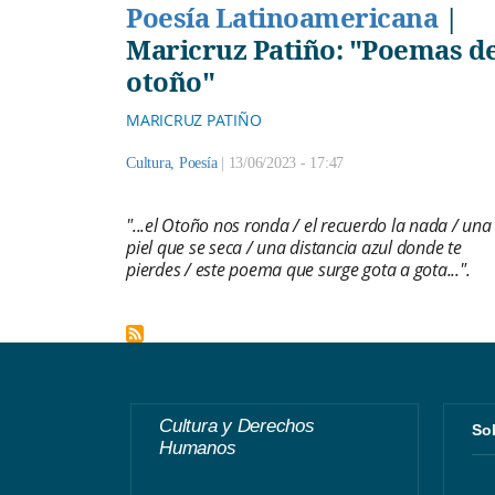
Poesía Latinoamericana
|
Maricruz Patiño: "Poemas d
otoño"
MARICRUZ PATIÑO
Cultura
,
Poesía
|
13/06/2023 - 17:47
"...el Otoño nos ronda / el recuerdo la nada / una
piel que se seca / una distancia azul donde te
pierdes / este poema que surge gota a gota...".
Cultura y Derechos
S
Humanos