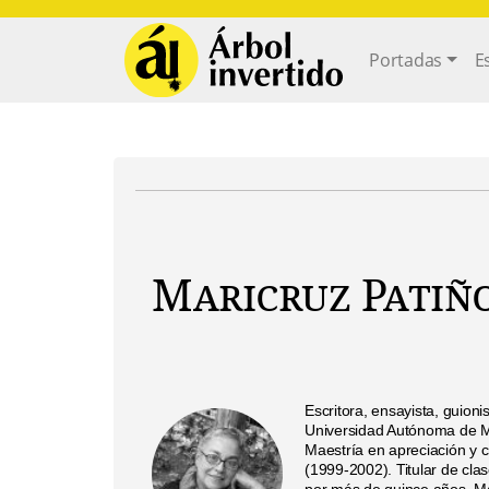
Pasar al contenido principal
Main navi
Portadas
E
Maricruz Patiñ
Escritora, ensayista, guionis
Universidad Autónoma de Mé
Maestría en apreciación y c
(1999-2002). Titular de cl
por más de quince años. M