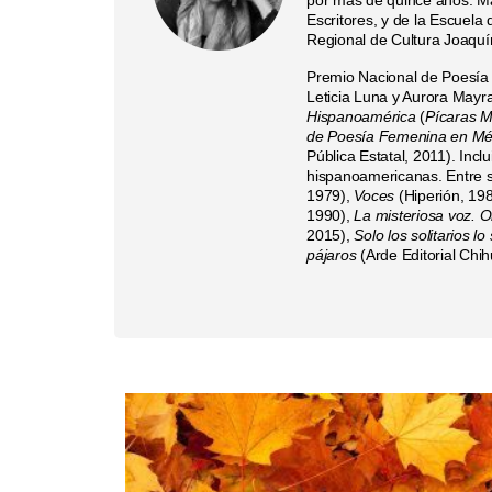
Escritores, y de la Escuela 
Regional de Cultura Joaquí
Premio Nacional de Poesía 
Leticia Luna y Aurora Mayr
Hispanoamérica
(
Pícaras M
de Poesía Femenina en Mé
Pública Estatal, 2011). Inc
hispanoamericanas. Entre s
1979),
Voces
(Hiperión, 19
1990),
La misteriosa voz. 
2015),
Solo los solitarios l
pájaros
(Arde Editorial Chi