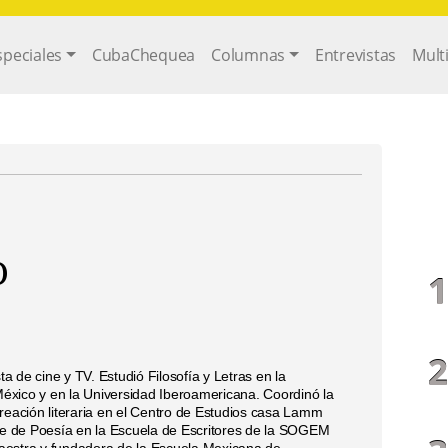
gation
speciales
CubaChequea
Columnas
Entrevistas
Mult
o
ta de cine y TV. Estudió Filosofía y Letras en la
xico y en la Universidad Iberoamericana. Coordinó la
reación literaria en el Centro de Estudios casa Lamm
ase de Poesía en la Escuela de Escritores de la SOGEM
aestra y fundadora de la Escuela Mexicana de