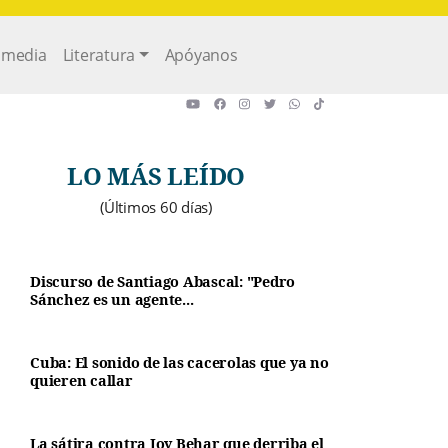
imedia
Literatura
Apóyanos
LO MÁS LEÍDO
(Últimos 60 días)
Discurso de Santiago Abascal: "Pedro
Sánchez es un agente...
Cuba: El sonido de las cacerolas que ya no
quieren callar
La sátira contra Joy Behar que derriba el