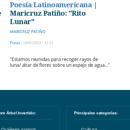
Poesía Latinoamericana
|
e
Maricruz Patiño: "Rito
Lunar"
MARICRUZ PATIÑO
Poesía
|
14/01/2024 - 12:21
"Estamos reunidas para recoger rayos de
luna/ altar de flores sobre un espejo de agua..."
obre Árbol Invertido:
Principales categorías:
Quiénes somos
Cultura