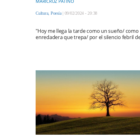
MARICRUZ PATIÑO
Cultura
,
Poesía
|
09/02/2024 - 20:38
"Hoy me llega la tarde como un sueño/ como 
enredadera que trepa/ por el silencio febril d