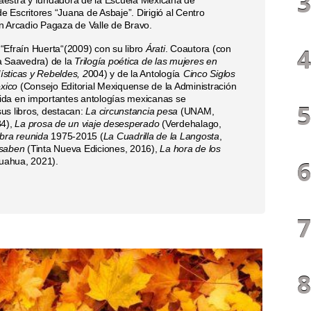
de Escritores “Juana de Asbaje”. Dirigió al Centro
n Arcadio Pagaza de Valle de Bravo.
“Efraín Huerta“(2009) con su libro
Árati
. Coautora (con
a Saavedra) de la
Trilogía poética de las mujeres en
ísticas y Rebeldes, 2
004) y de la Antología
Cinco Siglos
xico
(Consejo Editorial Mexiquense de la Administración
luida en importantes antologías mexicanas se
us libros, destacan:
La circunstancia pesa
(UNAM,
84),
La prosa de un viaje desesperado
(Verdehalago,
Obra reunida
1975-2015 (
La Cuadrilla de la Langosta
,
o saben
(Tinta Nueva Ediciones, 2016),
La hora de los
huahua, 2021).