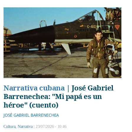
Narrativa cubana
|
José Gabriel
Barrenechea: "Mi papá es un
héroe" (cuento)
JOSÉ GABRIEL BARRENECHEA
Cultura
,
Narrativa
|
23/07/2026 - 10:46