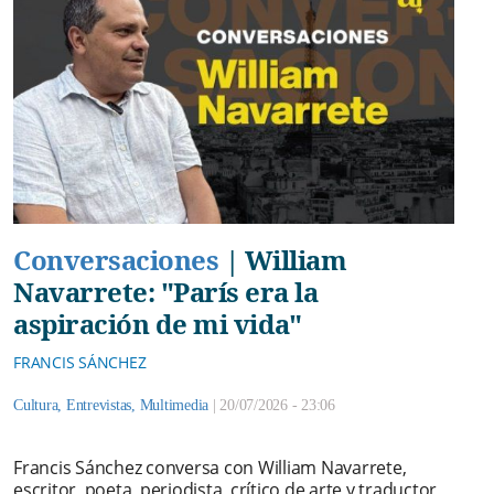
Conversaciones
|
William
Navarrete: "París era la
aspiración de mi vida"
FRANCIS SÁNCHEZ
Cultura
,
Entrevistas
,
Multimedia
|
20/07/2026 - 23:06
Francis Sánchez conversa con William Navarrete,
escritor, poeta, periodista, crítico de arte y traductor