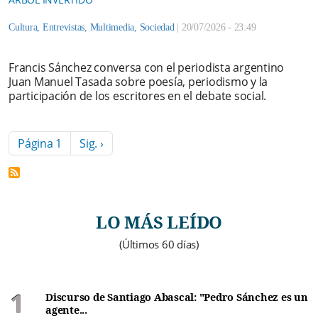
Cultura
,
Entrevistas
,
Multimedia
,
Sociedad
|
20/07/2026 - 23:49
Francis Sánchez conversa con el periodista argentino
Juan Manuel Tasada sobre poesía, periodismo y la
participación de los escritores en el debate social.
Paginación
Siguiente página
Página 1
Sig. ›
LO MÁS LEÍDO
(Últimos 60 días)
Discurso de Santiago Abascal: "Pedro Sánchez es un
agente...