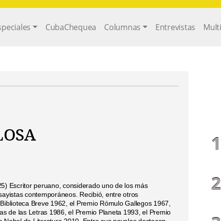
gation
speciales
CubaChequea
Columnas
Entrevistas
Mult
losa
25) Escritor peruano, considerado uno de los más
sayistas contemporáneos. Recibió, entre otros
 Biblioteca Breve 1962, el Premio Rómulo Gallegos 1967,
ias de las Letras 1986, el Premio Planeta 1993, el Premio
o Nobel de Literatura 2010. Entre sus novelas destacan