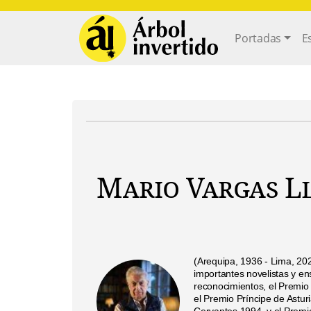
Pasar al contenido principal
Main navi
Portadas
E
Mario Vargas L
(Arequipa, 1936 - Lima, 20
importantes novelistas y en
reconocimientos, el Premio
el Premio Príncipe de Astur
Cervantes 1994, y el Premi