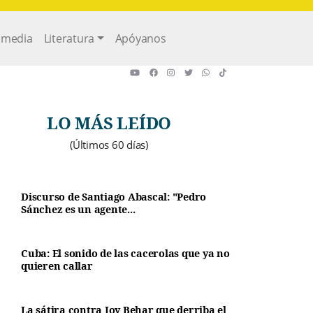
imedia
Literatura
Apóyanos
LO MÁS LEÍDO
(Últimos 60 días)
Discurso de Santiago Abascal: "Pedro
Sánchez es un agente...
Cuba: El sonido de las cacerolas que ya no
quieren callar
La sátira contra Joy Behar que derriba el