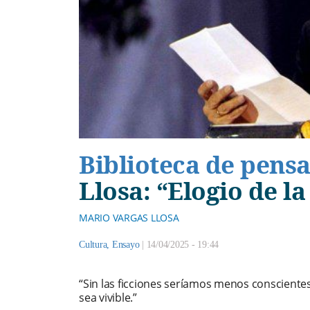
Biblioteca de pen
Llosa: “Elogio de la
MARIO VARGAS LLOSA
Cultura
,
Ensayo
|
14/04/2025 - 19:44
“Sin las ficciones seríamos menos conscientes 
sea vivible.”