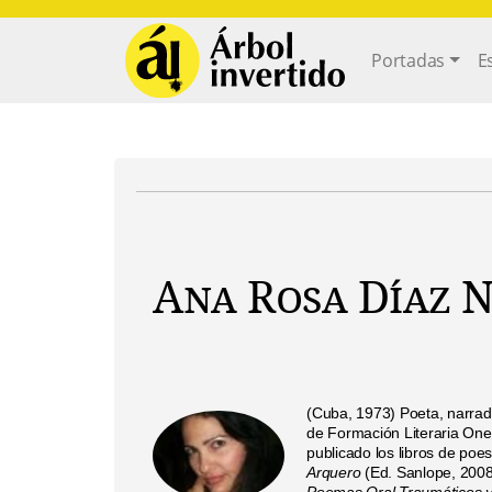
Pasar al contenido principal
Main navi
Portadas
E
Ana Rosa Díaz 
(Cuba, 1973)
Poeta, narrado
de Formación Literaria One
publicado los libros de poe
Arquero
(Ed. Sanlope, 200
Poemas Oral Traumáticos y