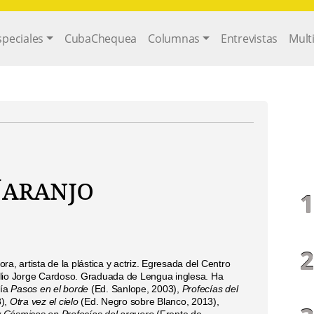
gation
speciales
CubaChequea
Columnas
Entrevistas
Mult
Naranjo
ra, artista de la plástica y actriz.
Egresada del Centro
lio Jorge Cardoso. Graduada de Lengua inglesa. Ha
sía
Pasos en el borde
(Ed. Sanlope, 2003),
Profecías del
8),
Otra vez el cielo
(Ed. Negro sobre Blanco, 2013),
 Cósmicos en Profecías del arquero
(Frente de