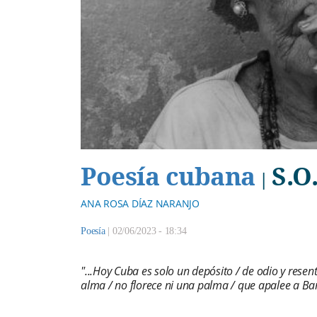
Poesía cubana
S.O
|
ANA ROSA DÍAZ NARANJO
Poesía
|
02/06/2023 - 18:34
"...Hoy Cuba es solo un depósito / de odio y resent
alma / no florece ni una palma / que apalee a Bar