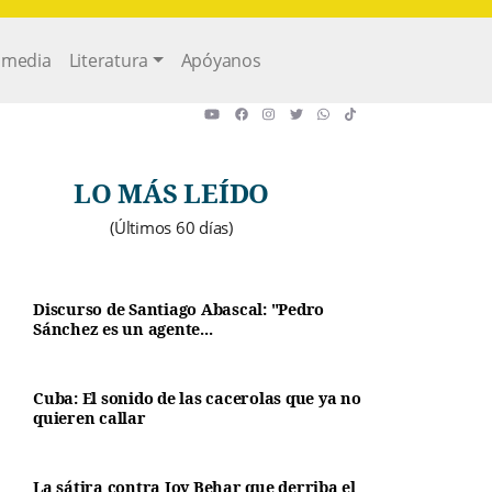
imedia
Literatura
Apóyanos
LO MÁS LEÍDO
(Últimos 60 días)
Discurso de Santiago Abascal: "Pedro
Sánchez es un agente...
Cuba: El sonido de las cacerolas que ya no
quieren callar
La sátira contra Joy Behar que derriba el