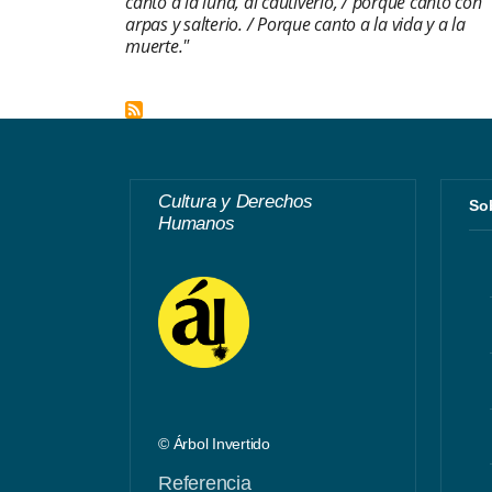
canto a la luna, al cautiverio, / porque canto con
arpas y salterio. / Porque canto a la vida y a la
muerte."
Cultura y Derechos
S
Humanos
© Árbol Invertido
Referencia