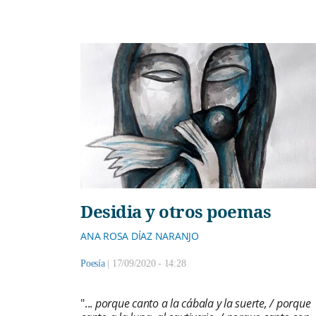
Desidia y otros poemas
ANA ROSA DÍAZ NARANJO
Poesía
|
17/09/2020 - 14:28
"...
porque canto a la cábala y la suerte, / porque