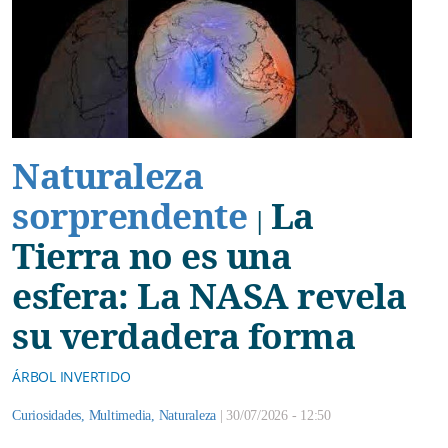
Naturaleza
sorprendente
La
|
Tierra no es una
esfera: La NASA revela
su verdadera forma
ÁRBOL INVERTIDO
Curiosidades
,
Multimedia
,
Naturaleza
|
30/07/2026 - 12:50