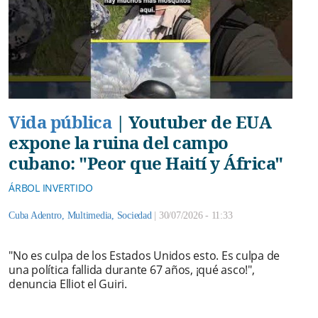
Vida pública
|
Youtuber de EUA
expone la ruina del campo
cubano: "Peor que Haití y África"
ÁRBOL INVERTIDO
Cuba Adentro
,
Multimedia
,
Sociedad
|
30/07/2026 - 11:33
"No es culpa de los Estados Unidos esto. Es culpa de
una política fallida durante 67 años, ¡qué asco!",
denuncia Elliot el Guiri.