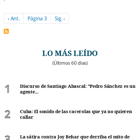
Paginación
Página anterior
Siguiente página
‹ Ant.
Página 3
Sig. ›
LO MÁS LEÍDO
(Últimos 60 días)
Discurso de Santiago Abascal: "Pedro Sánchez es un
agente...
Cuba: El sonido de las cacerolas que ya no quieren
callar
La sátira contra Joy Behar que derriba el mito de