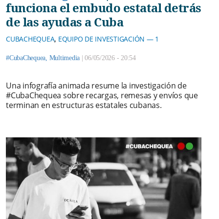
funciona el embudo estatal detrás
de las ayudas a Cuba
,
CUBACHEQUEA
EQUIPO DE INVESTIGACIÓN — 1
#CubaChequea
,
Multimedia
|
06/05/2026 - 20:54
Una infografía animada resume la investigación de
#CubaChequea sobre recargas, remesas y envíos que
terminan en estructuras estatales cubanas.