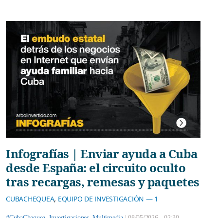
Infografías | Enviar ayuda a Cuba
desde España: el circuito oculto
tras recargas, remesas y paquetes
,
CUBACHEQUEA
EQUIPO DE INVESTIGACIÓN — 1
#CubaChequea
,
Investigaciones
,
Multimedia
|
08/05/2026 - 02:30