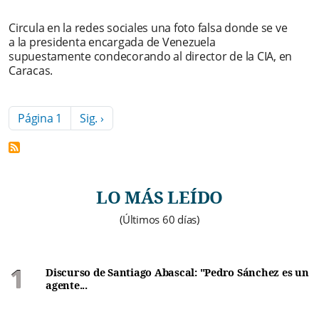
Circula en la redes sociales una foto falsa donde se ve
a la presidenta encargada de Venezuela
supuestamente condecorando al director de la CIA, en
Caracas.
Paginación
Siguiente página
Página 1
Sig. ›
LO MÁS LEÍDO
(Últimos 60 días)
Discurso de Santiago Abascal: "Pedro Sánchez es un
agente...