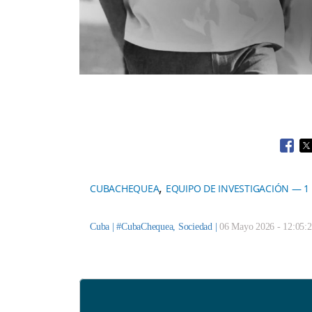
Open
O
,
CUBACHEQUEA
EQUIPO DE INVESTIGACIÓN — 1
Cuba |
#CubaChequea
,
Sociedad
|
06 Mayo 2026 - 12:05: