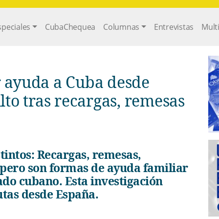
gation
speciales
CubaChequea
Columnas
Entrevistas
Mult
 ayuda a Cuba desde
ulto tras recargas, remesas
 pero son formas de ayuda familiar
tado cubano. Esta investigación
utas desde España.