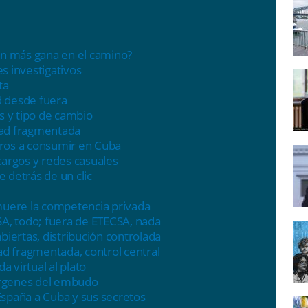
n más gana en el camino?
 investigativos
ta
d desde fuera
s y tipo de cambio
dad fragmentada
uros a consumir en Cuba
ncargos y redes casuales
e detrás de un clic
muere la competencia privada
A, todo; fuera de ETECSA, nada
biertas, distribución controlada
ad fragmentada, control central
da virtual al plato
rgenes del embudo
España a Cuba y sus secretos