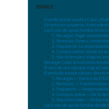
ÍNDICE
Cuando envías ayuda a Cuba: ¿Quié
Un tema en suspenso. Antecedentes
Las 5 vías de ayuda familiar en la ru
1. Recargas:
P
agar conectivida
2. Remesas:
D
inero, comisione
3. Paquetería: La responsabili
4. Compra online:
I
nvitar en e
5. Vías informales: Viajeros, e
Recargar Cuba: la economía invisibl
El caso de una caja que viaja a Cuba
El embudo estatal cubano: donde 
1.
Recargas
— D
entro de ETECS
2.
Remesas
— T
ransferencias a
3.
Paquetería
— R
esponsabilid
4.
Compras online
— D
e la tien
5.
Vías informales
— E
n los má
Las 5 vías de ayuda familiar desde 