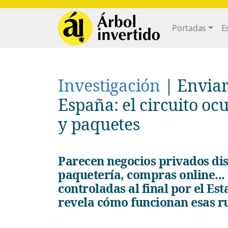
Pasar al contenido principal
Main navi
Portadas
E
Investigación
|
Enviar
España: el circuito oc
y paquetes
Parecen negocios privados distintos: Recargas, remesas,
paquetería, compras online...
controladas al final por el Es
revela cómo funcionan esas r