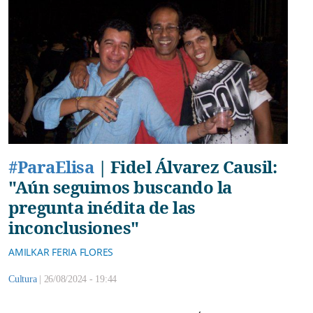
#ParaElisa
|
Fidel Álvarez Causil:
"Aún seguimos buscando la
pregunta inédita de las
inconclusiones"
AMILKAR FERIA FLORES
Cultura
|
26/08/2024 - 19:44