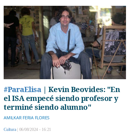
#ParaElisa
|
Kevin Beovides: "En
el ISA empecé siendo profesor y
terminé siendo alumno"
AMILKAR FERIA FLORES
Cultura
|
06/08/2024 - 16:21