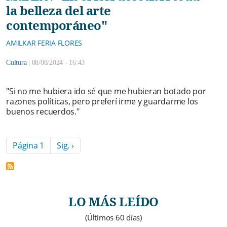
la belleza del arte
contemporáneo"
AMILKAR FERIA FLORES
Cultura
|
08/08/2024 - 16:43
"Si no me hubiera ido sé que me hubieran botado por
razones políticas, pero preferí irme y guardarme los
buenos recuerdos."
Paginación
Siguiente página
Página 1
Sig. ›
LO MÁS LEÍDO
(Últimos 60 días)