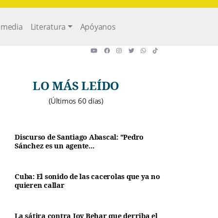
imedia
Literatura
Apóyanos
LO MÁS LEÍDO
(Últimos 60 días)
Discurso de Santiago Abascal: "Pedro
Sánchez es un agente...
Cuba: El sonido de las cacerolas que ya no
quieren callar
La sátira contra Joy Behar que derriba el