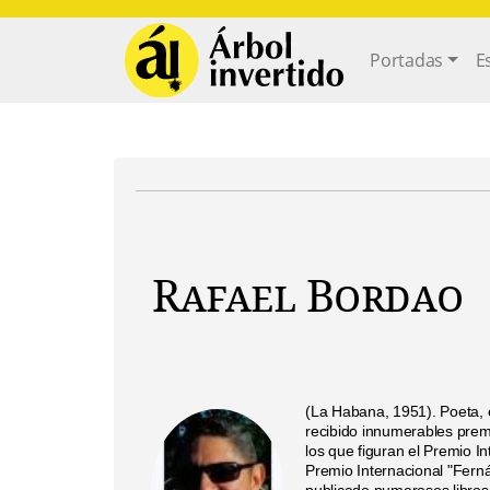
Pasar al contenido principal
Main navi
Portadas
E
Rafael Bordao
(La Habana, 1951). Poeta, 
recibido innumerables premi
los que figuran el Premio I
Premio Internacional "Fern
publicado numerosos libros