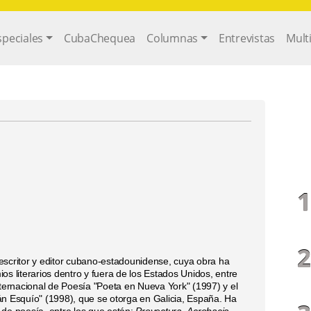
gation
speciales
CubaChequea
Columnas
Entrevistas
Mult
escritor y editor cubano-estadounidense, cuya obra ha
os literarios dentro y fuera de los Estados Unidos, entre
nternacional de Poesía "Poeta en Nueva York" (1997) y el
án Esquío" (1998), que se otorga en Galicia, España. Ha
 de poesía, entre los que están:
Proyectura
,
Acrobacia