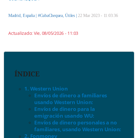
Madrid, España |
#CubaChequea
,
Útiles
|
22 Mar 2023 - 11:03:36
Actualizado:
Vie, 08/05/2026 - 11:03
ÍNDICE
1. Western Union
Envíos de dinero a familiares
usando Western Union:
Envíos de dinero para la
emigración usando WU:
Envíos de dinero personales a no
familiares, usando Western Union:
2. Fonmoney