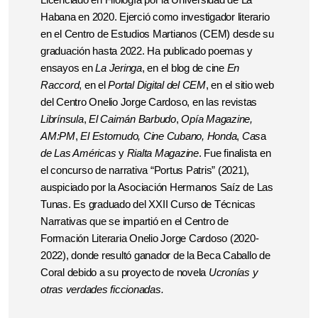
Habana en 2020. Ejerció como investigador literario
en el Centro de Estudios Martianos (CEM) desde su
graduación hasta 2022. Ha publicado poemas y
ensayos en
La Jeringa
, en el blog de cine
En
Raccord
,
en el
Portal Digital del CEM
, en el sitio web
del Centro Onelio Jorge Cardoso, en las revistas
Librínsula
,
El Caimán Barbudo
,
Opía Magazine,
AM:PM
,
El Estornudo, Cine Cubano, Honda
,
Cas
a
de Las Américas
y
Rialta Magazine
.
Fue finalista en
el concurso de narrativa “Portus Patris” (2021),
auspiciado por la Asociación Hermanos Saíz de Las
Tunas.
Es graduado del XXII Curso de Técnicas
Narrativas que se impartió en el Centro de
Formación Literaria Onelio Jorge Cardoso (2020-
2022), donde resultó ganador
de la Beca Caballo de
Coral
debido
a su proyecto de novela
Ucronías y
otras verdades ficcionadas.