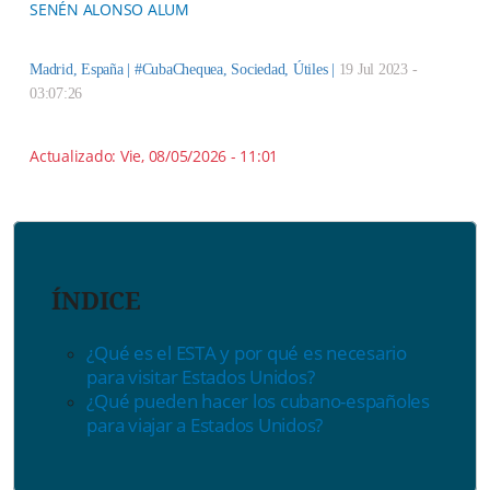
SENÉN ALONSO ALUM
Madrid, España |
#CubaChequea
,
Sociedad
,
Útiles
|
19 Jul 2023 -
03:07:26
Actualizado:
Vie, 08/05/2026 - 11:01
ÍNDICE
¿Qué es el ESTA y por qué es necesario
para visitar Estados Unidos?
¿Qué pueden hacer los cubano-españoles
para viajar a Estados Unidos?