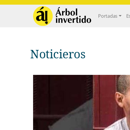
Pasar al contenido principal
Main navi
Portadas
E
Noticieros