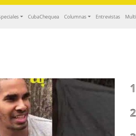
gation
speciales
CubaChequea
Columnas
Entrevistas
Mult