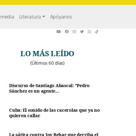
imedia
Literatura
Apóyanos
LO MÁS LEÍDO
(Últimos 60 días)
Discurso de Santiago Abascal: "Pedro
Sánchez es un agente...
Cuba: El sonido de las cacerolas que ya no
quieren callar
La sátira contra Joy Behar que derriba el