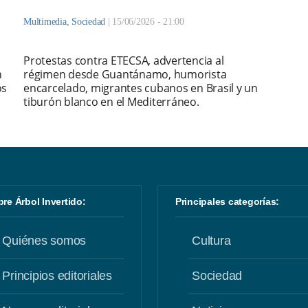
Multimedia
,
Sociedad
|
15/06/2026 - 21:00
Protestas contra ETECSA, advertencia al
n
régimen desde Guantánamo, humorista
os
encarcelado, migrantes cubanos en Brasil y un
tiburón blanco en el Mediterráneo.
obre Árbol Invertido:
Principales categorías:
Quiénes somos
Cultura
Principios editoriales
Sociedad