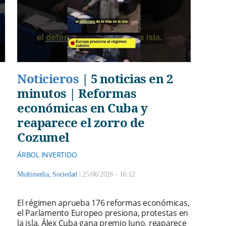
Noticieros
|
5 noticias en 2
minutos | Reformas
económicas en Cuba y
reaparece el zorro de
Cozumel
ÁRBOL INVERTIDO
Multimedia
,
Sociedad
|
25/06/2026 - 16:12
El régimen aprueba 176 reformas económicas,
el Parlamento Europeo presiona, protestas en
la isla, Álex Cuba gana premio Juno, reaparece