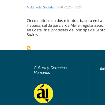
Multimedia
,
Sociedad
|
09/06/2026 - 16:26
Cinco noticias en dos minutos: basura en La
Habana, salida parcial de Meliá, regularizació
en Costa Rica, protestas y el príncipe de Sant
Suárez.
Cultura y Derechos
S
Humanos