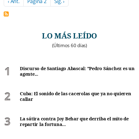
Paginación
Página anterior
Siguiente página
‹ Ant.
Página 2
Sig. ›
LO MÁS LEÍDO
(Últimos 60 días)
Discurso de Santiago Abascal: "Pedro Sánchez es un
agente...
Cuba: El sonido de las cacerolas que ya no quieren
callar
La sátira contra Joy Behar que derriba el mito de
repartir la fortuna...