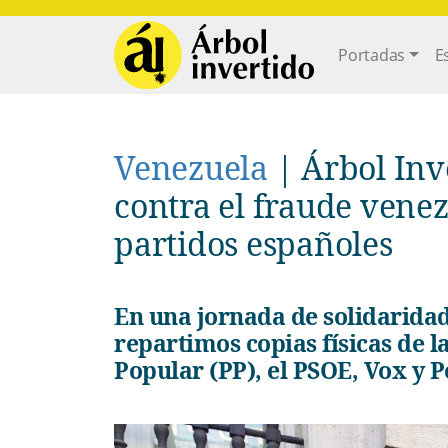
Pasar al contenido principal
Main navi
Portadas
E
Venezuela
|
Árbol Inv
contra el fraude venez
partidos españoles
En una jornada de solidaridad con el pueblo venezolano,
repartimos copias físicas de l
Popular (PP), el PSOE, Vox y 