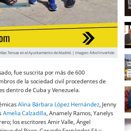
Alas Tensas en el Ayuntamiento de Madrid. | Imagen: Árbol Invertido
sado, fue suscrita por más de 600
iembros de la sociedad civil procedentes de
tes dentro de Cuba y Venezuela.
démicas
Alina Bárbara López Hernández
, Jenny
as
Amelia Calzadilla
, Anamely Ramos, Yanelys
ero; los escritores Amir Valle, Ángel
nrique del Risco, Gerardo Fernández Fé y