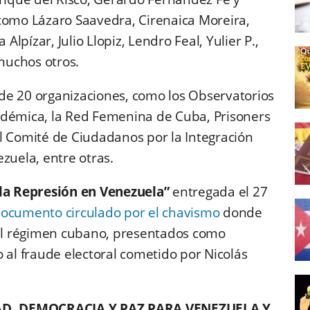
como Lázaro Saavedra, Cirenaica Moreira,
pízar, Julio Llopiz, Lendro Feal, Yulier P.,
muchos otros.
de 20 organizaciones, como los Observatorios
adémica, la Red Femenina de Cuba, Prisoners
l Comité de Ciudadanos por la Integración
zuela, entre otras.
 la Represión en Venezuela”
entregada el 27
ocumento circulado por el chavismo
donde
 del régimen cubano, presentados como
 al fraude electoral cometido por Nicolás
AD, DEMOCRACIA Y PAZ PARA VENEZUELA Y