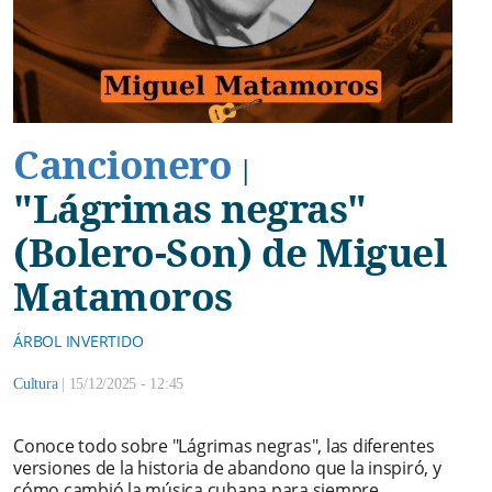
Cancionero
|
"Lágrimas negras"
(Bolero-Son) de Miguel
Matamoros
ÁRBOL INVERTIDO
Cultura
|
15/12/2025 - 12:45
Conoce todo sobre "Lágrimas negras", las diferentes
versiones de la historia de abandono que la inspiró, y
cómo cambió la música cubana para siempre.