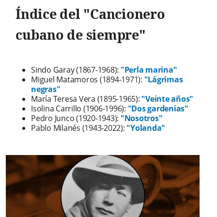
Índice del "Cancionero
cubano de siempre"
Sindo Garay (1867-1968):
"Perla marina"
Miguel Matamoros (1894-1971):
"Lágrimas
negras"
María Teresa Vera (1895-1965):
"Veinte años"
Isolina Carrillo (1906-1996):
"Dos gardenias"
Pedro Junco (
1920-1943)
:
"Nosotros"
Pablo Milanés (1943-2022):
"Yolanda"