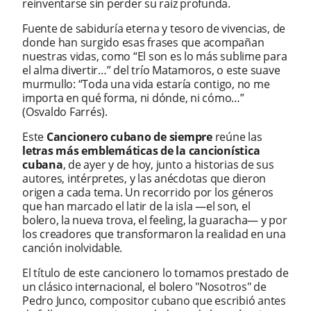
reinventarse sin perder su raíz profunda.
Fuente de sabiduría eterna y tesoro de vivencias, de
donde han surgido esas frases que acompañan
nuestras vidas, como “El son es lo más sublime para
el alma divertir…” del trío Matamoros, o este suave
murmullo: “Toda una vida estaría contigo, no me
importa en qué forma, ni dónde, ni cómo…”
(Osvaldo Farrés).
Este
Cancionero cubano de siempre
reúne las
letras más emblemáticas de la cancionística
cubana
, de ayer y de hoy, junto a historias de sus
autores, intérpretes, y las anécdotas que dieron
origen a cada tema. Un recorrido por los géneros
que han marcado el latir de la isla —el son, el
bolero, la nueva trova, el feeling, la guaracha— y por
los creadores que transformaron la realidad en una
canción inolvidable.
El título de este cancionero lo tomamos prestado de
un clásico internacional, el bolero "Nosotros" de
Pedro Junco, compositor cubano que escribió antes