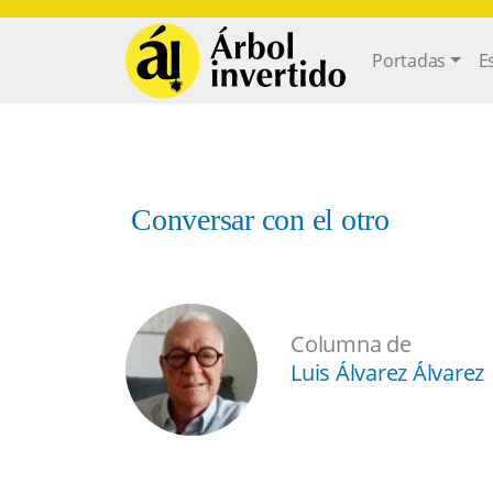
Pasar al contenido principal
Main navi
Portadas
E
Conversar con el otro
Columna de
Luis Álvarez Álvarez