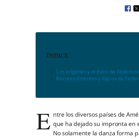
Open
O
ÍNDICE
Los orígenes y el éxito de Federico
Reconocimientos y logros de Feder
E
ntre los diversos países de Amé
que ha dejado su impronta en 
No solamente la danza forma par