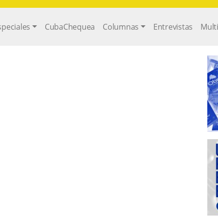
gation
speciales
CubaChequea
Columnas
Entrevistas
Mult