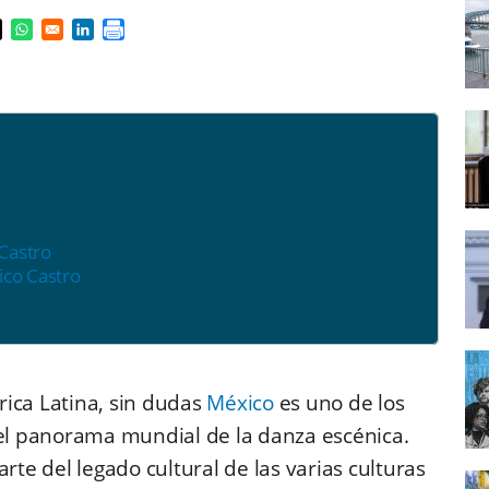
s in a new window
pens in a new window
Opens in a new window
Opens in a new window
 Castro
ico Castro
rica Latina, sin dudas
México
es uno de los
el panorama mundial de la danza escénica.
te del legado cultural de las varias culturas