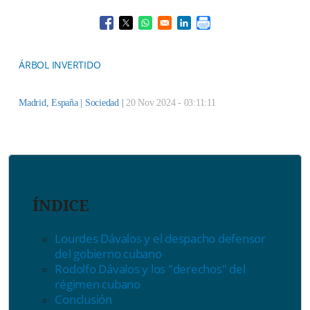
Opens in a new window
Opens in a new window
Opens in a new window
Opens in a new window
ÁRBOL INVERTIDO
Madrid, España |
Sociedad
|
20 Nov 2024 - 03:11:11
ÍNDICE
Lourdes Dávalos y el despacho defensor
del gobierno cubano
Rodolfo Dávalos y los "derechos" del
régimen cubano
Conclusión