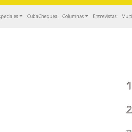
gation
speciales
CubaChequea
Columnas
Entrevistas
Mult