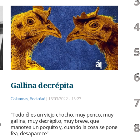
Gallina decrépita
Columnas
,
Sociedad
|
15/03/2022 - 15:27
"Todo él es un viejo chocho, muy penco, muy
gallina, muy decrépito, muy breve, que
a
manotea un poquito y, cuando la cosa se pone
fea, desaparece".