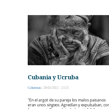
Cubania y Ucruba
Columnas
|
28/02/2022 - 23:25
"En el argot de su pareja los malos paisanos
eran unos
singaos
. Agredían y expulsaban, co