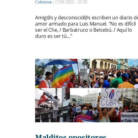
Columnas
|
17/01/2022 - 23:35
Amig@s y desconocid@s escriben un diario d
amor armado para Luis Manuel. "No es difícil
ser el Che, / Barbatruco o Belcebú. / Aquí lo
duro es ser tú..."
Malditos opositores