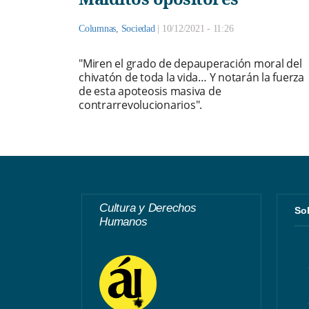
Columnas
,
Sociedad
|
10/12/2021 - 11:26
"Miren el grado de depauperación moral del
chivatón de toda la vida… Y notarán la fuerza
de esta apoteosis masiva de
contrarrevolucionarios".
Cultura y Derechos
S
Humanos