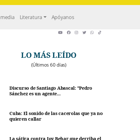
imedia
Literatura
Apóyanos
LO MÁS LEÍDO
(Últimos 60 días)
Discurso de Santiago Abascal: "Pedro
Sánchez es un agente...
Cuba: El sonido de las cacerolas que ya no
quieren callar
La sátira contra Joy Behar que derriba el