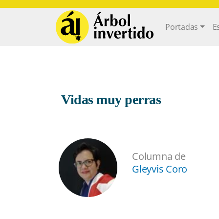
Pasar al contenido principal
Main navi
Portadas
E
Vidas muy perras
Columna de
Gleyvis Coro