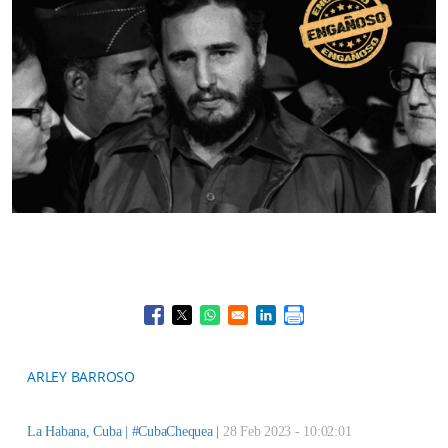
Opens in a new window
Opens in a new window
Opens in a new window
Opens in a new window
ARLEY BARROSO
La Habana, Cuba |
#CubaChequea
|
28 Feb 2023 - 10:02:01