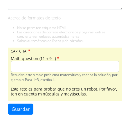
Acerca de formatos de texto
No se permiten etiquetas HTML.
Las direcciones de correos electrónicos y páginas web se
convierten en enlaces automáticamente.
Saltos automáticos de líneas y de párrafos.
CAPTCHA
Math question (11 + 9 =)
Resuelva este simple problema matemático y escriba la solución; por
ejemplo: Para 1+3, escriba 4.
Este reto es para probar que no eres un robot. Por favor,
ten en cuenta minúsculas y mayúsculas.
Guardar