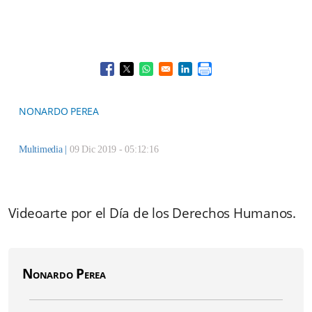
Opens in a new window
Opens in a new window
Opens in a new window
Opens in a new window
NONARDO PEREA
Multimedia
|
09 Dic 2019 - 05:12:16
Videoarte por el Día de los Derechos Humanos.
Nonardo Perea