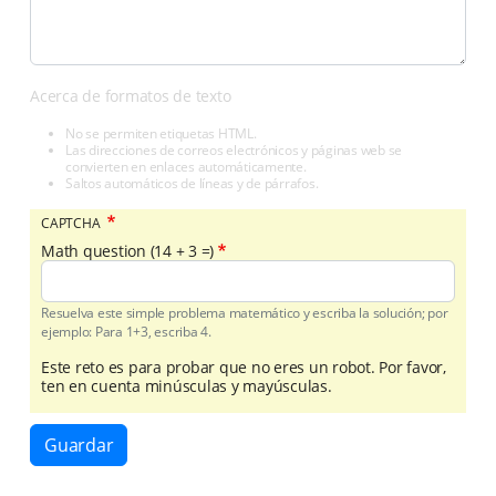
Acerca de formatos de texto
No se permiten etiquetas HTML.
Las direcciones de correos electrónicos y páginas web se
convierten en enlaces automáticamente.
Saltos automáticos de líneas y de párrafos.
CAPTCHA
Math question (14 + 3 =)
Resuelva este simple problema matemático y escriba la solución; por
ejemplo: Para 1+3, escriba 4.
Este reto es para probar que no eres un robot. Por favor,
ten en cuenta minúsculas y mayúsculas.
Guardar