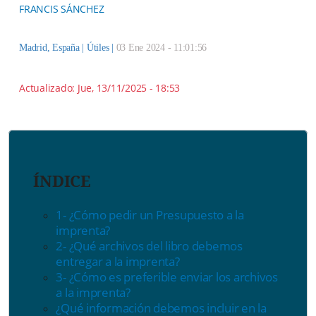
FRANCIS SÁNCHEZ
Madrid, España |
Útiles
|
03 Ene 2024 - 11:01:56
Actualizado:
Jue, 13/11/2025 - 18:53
ÍNDICE
1- ¿Cómo pedir un Presupuesto a la
imprenta?
2- ¿Qué archivos del libro debemos
entregar a la imprenta?
3- ¿Cómo es preferible enviar los archivos
a la imprenta?
¿Qué información debemos incluir en la