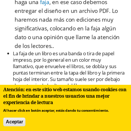
haga una
faja
, en ese caso debemos
entregar el diseño en un archivo PDF. Lo
haremos nada más con ediciones muy
significativas, colocando en la faja algún
dato o una opinión que llame la atención
de los lectores..
La faja de un libro es una banda o tira de papel
impreso, por lo general en un color muy
llamativo, que envuelve el libros, se dobla y sus
puntas terminan entre la tapa del libro y la primera
hoja del interior. Su tamaño suele ser por debajo
de un tercio de la altura del libro, para que no pase
Atención: en este sitio web estamos usando cookies con
desapercibida, pero que tampoco sea exagerada ni
el fin de brindar a nuestros usuarios una mejor
tape el diseño de la cubierta. La función de la faja es
experiencia de lectura
llamar la atención por encima de otros libros en una
mesa de una librería.
Al hacer click en botón aceptar, estás dando tu consentimiento.
Aceptar
Sobrecubierta:
También llamada
camisa
. Se