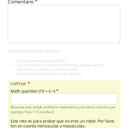
Comentario
Acerca de formatos de texto
No se permiten etiquetas HTML.
Las direcciones de correos electrónicos y páginas web se
convierten en enlaces automáticamente.
Saltos automáticos de líneas y de párrafos.
CAPTCHA
Math question (10 + 6 =)
Resuelva este simple problema matemático y escriba la solución; por
ejemplo: Para 1+3, escriba 4.
Este reto es para probar que no eres un robot. Por favor,
ten en cuenta minúsculas y mayúsculas.