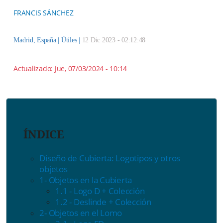
FRANCIS SÁNCHEZ
Madrid, España |
Útiles
|
12 Dic 2023 - 02:12:48
Actualizado:
Jue, 07/03/2024 - 10:14
ÍNDICE
Diseño de Cubierta: Logotipos y otros
objetos
1- Objetos en la Cubierta
1.1 - Logo D + Colección
1.2 - Deslinde + Colección
2- Objetos en el Lomo