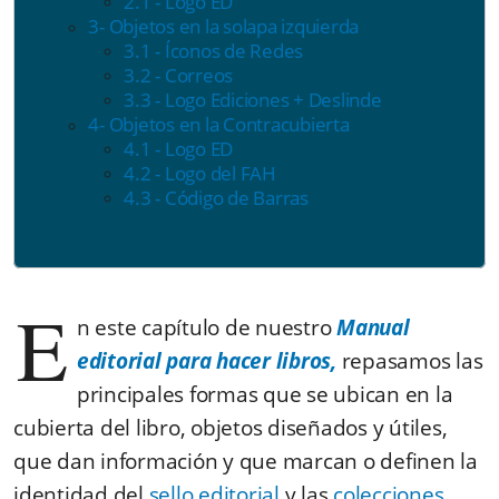
2.1 - Logo ED
3- Objetos en la solapa izquierda
3.1 - Íconos de Redes
3.2 - Correos
3.3 - Logo Ediciones + Deslinde
4- Objetos en la Contracubierta
4.1 - Logo ED
4.2 - Logo del FAH
4.3 - Código de Barras
E
n este capítulo de nuestro
Manual
editorial para hacer libros,
repasamos las
principales formas que se ubican en la
cubierta del libro, objetos diseñados y útiles,
que dan información y que marcan o definen la
identidad del
sello editorial
y las
colecciones
.