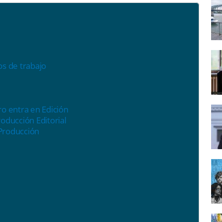
jos de trabajo
ro entra en Edición
roducción Editorial
 Producción