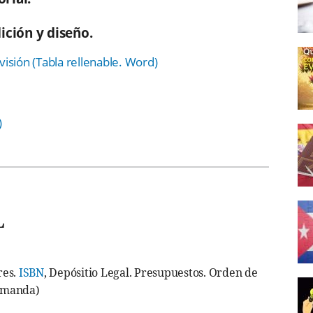
ición y diseño.
isión (Tabla rellenable. Word)
)
L
res.
ISBN
, Depósitio Legal. Presupuestos. Orden de
demanda)