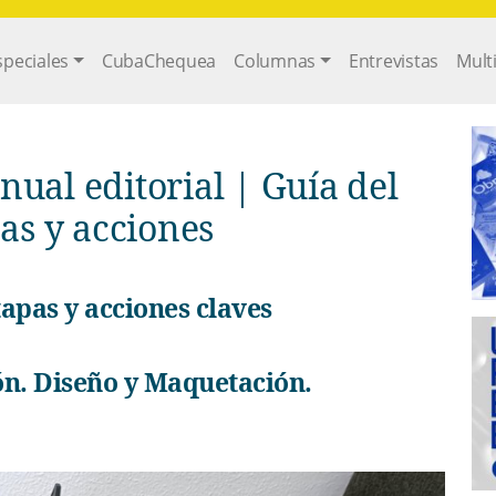
gation
speciales
CubaChequea
Columnas
Entrevistas
Mult
ual editorial | Guía del
pas y acciones
tapas y acciones claves