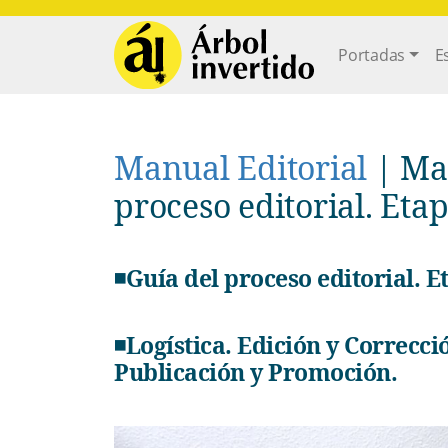
Pasar al contenido principal
Main navi
Portadas
E
Manual Editorial
|
Man
proceso editorial. Eta
◾Guía del proceso editorial. E
◾Logística. Edición y Corrección. Diseño y Maquetación.
Publicación y Promoción.