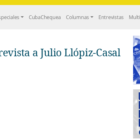
gation
speciales
CubaChequea
Columnas
Entrevistas
Mult
evista a Julio Llópiz-Casal