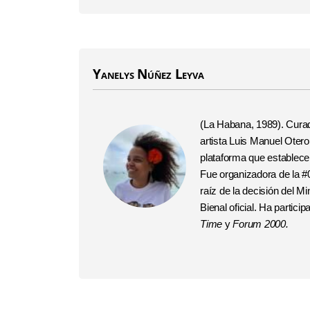
Yanelys Núñez Leyva
(La Habana, 1989). Curador
artista Luis Manuel Otero
plataforma que establec
Fue organizadora de la #
raíz de la decisión del Mi
Bienal oficial. Ha partic
Time
y
Forum 2000.