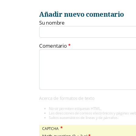
Añadir nuevo comentario
Su nombre
Comentario
Acerca de formatos de texto
No se permiten etiquetas HTML.
Las direcciones de correos electrónicos y páginas we
Saltos automáticos de líneas y de párrafos.
CAPTCHA