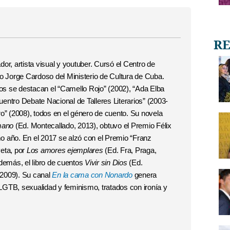
or, artista visual y youtuber. Cursó el Centro de
io Jorge Cardoso
del Ministerio de Cultura de Cuba.
ios se destacan el “Camello Rojo” (2002), “Ada Elba
entro Debate Nacional de Talleres Literarios” (2003-
o” (2008), todos en el género de cuento. Su novela
mano
(
Ed. Montecallado,
2013), obtuvo el Premio Félix
 año. En el 2017 se alzó con el Premio “Franz
eta, por
Los amores ejemplares
(Ed. Fra, Praga,
demás, el libro de cuentos
Vivir sin Dios
(Ed.
2009). Su canal
En la cama con Nonardo
genera
GTB, sexualidad y feminismo, tratados con ironía y