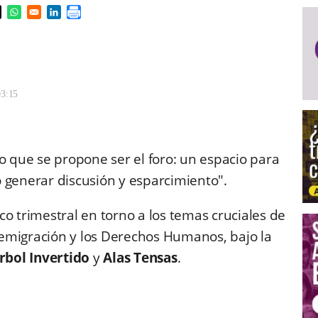
s in a new window
pens in a new window
Opens in a new window
Opens in a new window
03:15
o lo que se propone ser el foro: un espacio para
 generar discusión y esparcimiento".
co trimestral en torno a los temas cruciales de
a emigración y los Derechos Humanos, bajo la
rbol Invertido
y
Alas Tensas
.