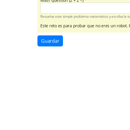
Math question (2 + 2 =)
Resuelva este simple problema matemático y escriba la sol
Este reto es para probar que no eres un robot.
Guardar