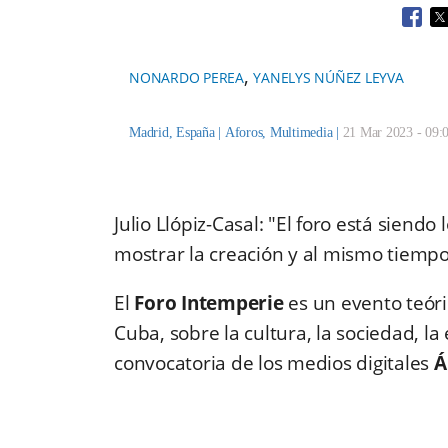
Open
O
,
NONARDO PEREA
YANELYS NÚÑEZ LEYVA
Madrid, España |
Aforos
,
Multimedia
|
21 Mar 2023 - 09:
Julio Llópiz-Casal: "El foro está siend
mostrar la creación y al mismo tiempo
El
Foro Intemperie
es un evento teóri
Cuba, sobre la cultura, la sociedad, l
convocatoria de los medios digitales
Á