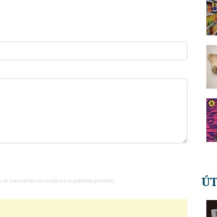
Ú
b se convierten en enlaces automáticamente.