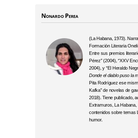
Nonardo Perea
(La Habana, 1973). Narrad
Formación Literaria Onel
Entre sus premios literar
Pérez” (2004), “XXV Encu
2004), y “El Heraldo Negr
Donde el diablo puso
la 
Pita Rodríguez ese mismo
Kafka” de novelas de gav
2018).
Tiene publicado, a
Extramuros, La Habana, 
contenidos sobre temas L
humor.