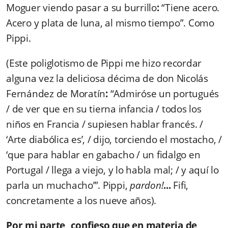
Moguer viendo pasar a su burrillo
:
“Tiene acero.
Acero y plata de luna, al mismo tiempo”. Como
Pippi.
(Este poliglotismo de Pippi me hizo recordar
alguna vez la deliciosa décima de don Nicolás
Fernández de Moratín
:
“Admiróse un portugués
/ de ver que en su tierna infancia / todos los
niños en Francia / supiesen hablar francés. /
‘Arte diabólica es’, / dijo, torciendo el mostacho, /
‘que para hablar en gabacho / un fidalgo en
Portugal / llega a viejo, y lo habla mal; / y aquí lo
parla un muchacho’”. Pippi,
pardon!
...
Fifi,
concretamente a los nueve años).
Por mi parte, confieso que en materia de