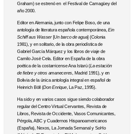
Graham) se estrenó en el Festival de Camagüey del
año 2000.
Editor en Alemania, junto con Felipe Boso, de una
antología de literatura española contemporánea,
Ein
Schiff aus Wasser
[
Un barco de agua
] (Colonia
1981), y en solitario, de la obra periodística de
Gabriel García Márquez y los libros de viaje de
Camilo José Cela. Editor en España de la obra
poética de la costarricense Ana Istarú (
La estación
de fiebre y otros amaneceres
, Madrid 1991), y en
Bolivia de la única antología integral en español de
Heinrich Böll (
Don Enrique
, La Paz, 1995).
Ha sido y en varios casos sigue siendo colaborador
regular del Centro Virtual Cervantes, Revista de
Libros, Revista de Occidente, Vasos Comunicantes,
Pérgola, ABC y Cuadernos Hispanoamericanos
(España), Nexos, La Jornada Semanal y SoHo