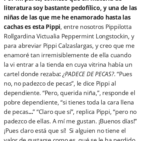
literatura soy bastante pedofílico, y
una de las
niñas de las que me he enamorado hasta las
cachas es esta
Pippi
, entre nosotros Pippilotta
Rollgardina Victualia Peppermint Longstockin, y
para abreviar Pippi Calzaslargas, y creo que me
enamoré tan irremisiblemente de ella cuando
la vi entrar a la tienda en cuya vitrina había un
cartel donde rezaba
:
¿PADECE DE PECAS?
. “Pues
no, no padezco de pecas”, le dice Pippi al
dependiente. “Pero, querida niña,”, responde el
pobre dependiente, “si tienes toda la cara llena
de pecas
...
” “Claro que sí”, replica Pippi, “pero no
padezco de ellas. A mí me gustan. ¡Buenos días!”
¡Pues claro está que sí! Si alguien no tiene el
valor de gustarse como es, qué se le ha perdido