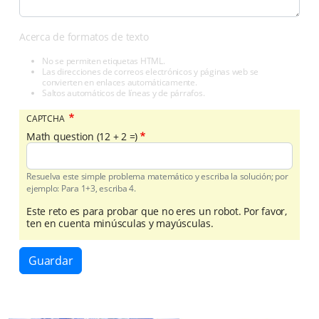
Acerca de formatos de texto
No se permiten etiquetas HTML.
Las direcciones de correos electrónicos y páginas web se
convierten en enlaces automáticamente.
Saltos automáticos de líneas y de párrafos.
CAPTCHA
Math question (12 + 2 =)
Resuelva este simple problema matemático y escriba la solución; por
ejemplo: Para 1+3, escriba 4.
Este reto es para probar que no eres un robot. Por favor,
ten en cuenta minúsculas y mayúsculas.
Guardar