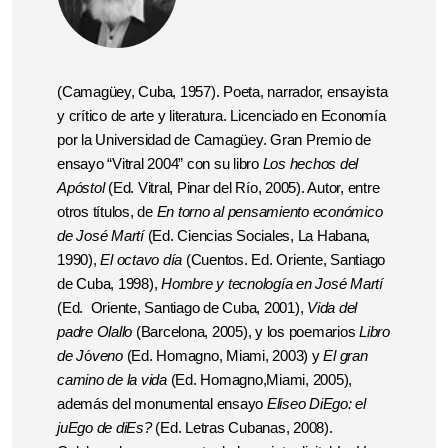
(Camagüey, Cuba, 1957). Poeta, narrador, ensayista
y crítico de arte y literatura. Licenciado en Economía
por la Universidad de Camagüey. Gran Premio de
ensayo “Vitral 2004” con su libro
Los hechos del
Apóstol
(Ed. Vitral, Pinar del Río, 2005). Autor, entre
otros títulos, de
En torno al pensamiento económico
de José Martí
(Ed. Ciencias Sociales, La Habana,
1990),
El octavo día
(Cuentos. Ed. Oriente, Santiago
de Cuba, 1998),
Hombre y tecnología en José Martí
(Ed. Oriente, Santiago de Cuba, 2001),
Vida del
padre Olallo
(Barcelona, 2005), y los poemarios
Libro
de J
ó
veno
(Ed. Homagno, Miami, 2003) y
El gran
camino de la vida
(Ed. Homagno,Miami, 2005),
además del monumental ensayo
Eliseo DiEgo: el
juEgo de diEs?
(Ed. Letras Cubanas, 2008).