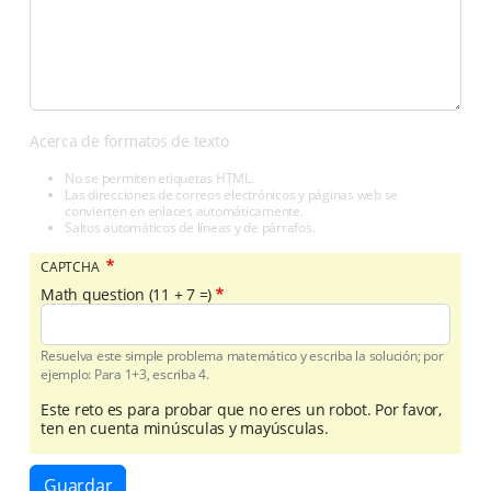
Acerca de formatos de texto
No se permiten etiquetas HTML.
Las direcciones de correos electrónicos y páginas web se
convierten en enlaces automáticamente.
Saltos automáticos de líneas y de párrafos.
CAPTCHA
Math question (11 + 7 =)
Resuelva este simple problema matemático y escriba la solución; por
ejemplo: Para 1+3, escriba 4.
Este reto es para probar que no eres un robot. Por favor,
ten en cuenta minúsculas y mayúsculas.
Guardar