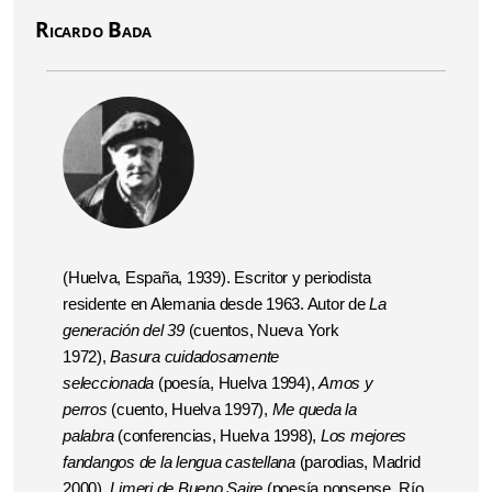
Ricardo Bada
(Huelva, España, 1939). Escritor y periodista
residente en Alemania desde 1963. Autor de
La
generación del 39
(cuentos, Nueva York
1972),
Basura cuidadosamente
seleccionada
(poesía, Huelva 1994),
Amos y
perros
(cuento, Huelva 1997),
Me queda la
palabra
(conferencias, Huelva 1998),
Los mejores
fandangos de la lengua castellana
(parodias, Madrid
2000),
Limeri de Bueno Saire
(poesía nonsense, Río