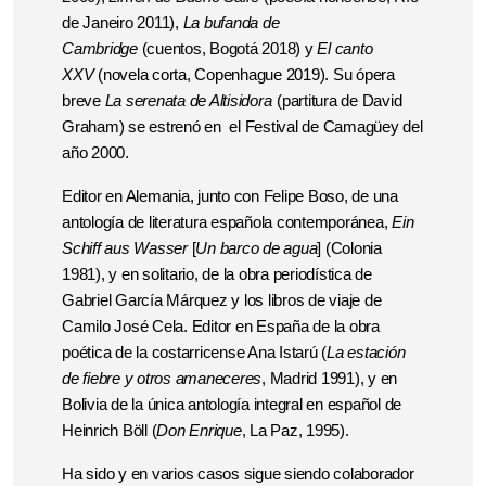
de Janeiro 2011),
La bufanda de
Cambridge
(cuentos, Bogotá 2018) y
El canto
XXV
(novela corta, Copenhague 2019). Su ópera
breve
La serenata de Altisidora
(partitura de David
Graham) se estrenó en el Festival de Camagüey del
año 2000.
Editor en Alemania, junto con Felipe Boso, de una
antología de literatura española contemporánea,
Ein
Schiff aus Wasser
[
Un barco de agua
] (Colonia
1981), y en solitario, de la obra periodística de
Gabriel García Márquez y los libros de viaje de
Camilo José Cela. Editor en España de la obra
poética de la costarricense Ana Istarú (
La estación
de fiebre y otros amaneceres
, Madrid 1991), y en
Bolivia de la única antología integral en español de
Heinrich Böll (
Don Enrique
, La Paz, 1995).
Ha sido y en varios casos sigue siendo colaborador