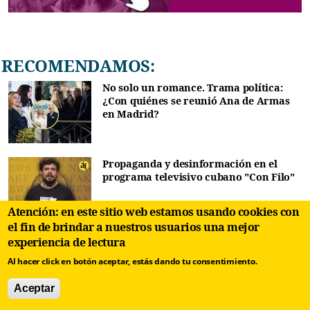
RECOMENDAMOS:
No solo un romance. Trama política:
¿Con quiénes se reunió Ana de Armas
en Madrid?
Propaganda y desinformación en el
programa televisivo cubano "Con Filo"
Atención: en este sitio web estamos usando cookies con
el fin de brindar a nuestros usuarios una mejor
¿Quién es Manuel Anido Cuesta?
experiencia de lectura
Hijastro de Díaz-Canel y novio de Ana
Al hacer click en botón aceptar, estás dando tu consentimiento.
de Armas
Aceptar