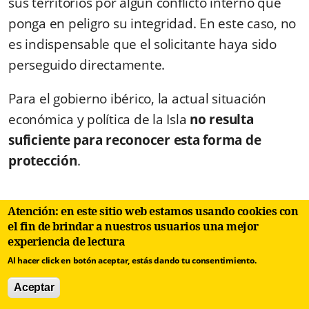
sus territorios por algún conflicto interno que
ponga en peligro su integridad. En este caso, no
es indispensable que el solicitante haya sido
perseguido directamente.
Para el gobierno ibérico, la actual situación
económica y política de la Isla
no resulta
suficiente para reconocer esta forma de
protección
.
Desfavorables (es posible recurrir)
Atención: en este sitio web estamos usando cookies con
el fin de brindar a nuestros usuarios una mejor
experiencia de lectura
Residencia por razones humanitarias: no es
Al hacer click en botón aceptar, estás dando tu consentimiento.
estrictamente una forma de asilo sino una
autorización de residencia temporal por
Aceptar
circunstancias excepcionales (problemas de salud,