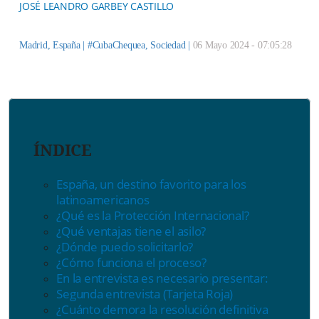
JOSÉ LEANDRO GARBEY CASTILLO
Madrid, España |
#CubaChequea
,
Sociedad
|
06 Mayo 2024 - 07:05:28
ÍNDICE
España, un destino favorito para los
latinoamericanos
¿Qué es la Protección Internacional?
¿Qué ventajas tiene el asilo?
¿Dónde puedo solicitarlo?
¿Cómo funciona el proceso?
En la entrevista es necesario presentar:
Segunda entrevista (Tarjeta Roja)
¿Cuánto demora la resolución definitiva