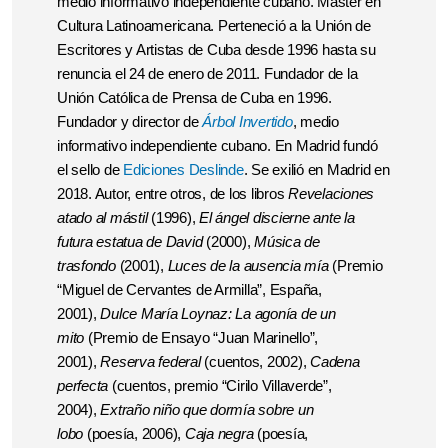
medio informativo independiente cubano. Máster en
Cultura Latinoamericana. Perteneció a la Unión de
Escritores y Artistas de Cuba desde 1996 hasta su
renuncia el 24 de enero de 2011. Fundador de la
Unión Católica de Prensa de Cuba en 1996.
Fundador y director de
Árbol Invertido
, medio
informativo independiente cubano. En Madrid fundó
el sello de
Ediciones Deslinde
. Se exilió en Madrid en
2018. Autor, entre otros, de los libros
Revelaciones
atado al mástil
(1996),
El ángel discierne ante la
futura estatua de David
(2000),
Música de
trasfondo
(2001),
Luces de la ausencia mía
(Premio
“Miguel de Cervantes de Armilla”, España,
2001),
Dulce María Loynaz: La agonía de un
mito
(Premio de Ensayo “Juan Marinello”,
2001),
Reserva federal
(cuentos, 2002),
Cadena
perfecta
(cuentos, premio “Cirilo Villaverde”,
2004),
Extraño niño que dormía sobre un
lobo
(poesía, 2006),
Caja negra
(poesía,