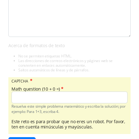
Acerca de formatos de texto
No se permiten etiquetas HTML.
Las direcciones de correos electrónicos y páginas web se
convierten en enlaces automáticamente.
Saltos automáticos de líneas y de párrafos.
CAPTCHA
Math question (10 + 0 =)
Resuelva este simple problema matemático y escriba la solución; por
ejemplo: Para 1+3, escriba 4.
Este reto es para probar que no eres un robot. Por favor,
ten en cuenta minúsculas y mayúsculas.