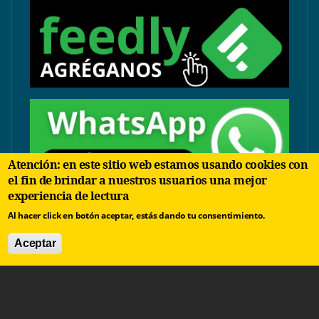
Atención: en este sitio web estamos usando cookies con
el fin de brindar a nuestros usuarios una mejor
experiencia de lectura
contacto@arbolinvertido.com
Al hacer click en botón aceptar, estás dando tu consentimiento.
Sólo temas comerciales:
Aceptar
negocios@arbolinvertido.com