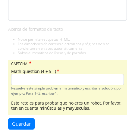
Acerca de formatos de texto
No se permiten etiquetas HTML.
Las direcciones de correos electrónicos y páginas web se
convierten en enlaces automáticamente.
Saltos automáticos de líneas y de párrafos.
CAPTCHA
Math question (4 + 5 =)
Resuelva este simple problema matemático y escriba la solución; por
ejemplo: Para 1+3, escriba 4.
Este reto es para probar que no eres un robot. Por favor,
ten en cuenta minúsculas y mayúsculas.
Guardar