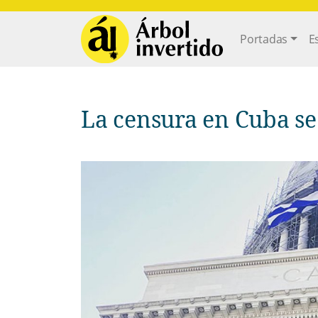
Pasar al contenido principal
Main navi
Portadas
E
La censura en Cuba se