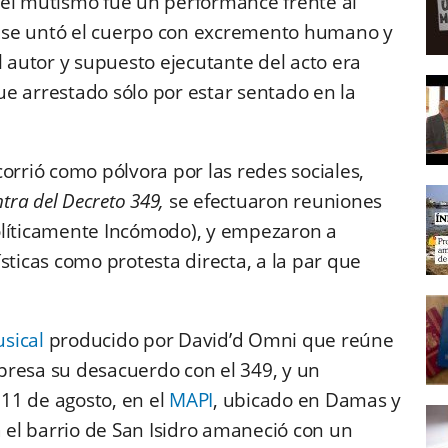
ió el mutismo fue un performance frente al
ez se untó el cuerpo con excremento humano y
El autor y supuesto ejecutante del acto era
e arrestado sólo por estar sentado en la
orrió como pólvora por las redes sociales,
tra del Decreto 349,
se efectuaron reuniones
olíticamente Incómodo), y empezaron a
sticas como protesta directa, a la par que
sical
producido por David’d Omni que reúne
presa su desacuerdo con el 349, y un
11 de agosto, en el
MAPI
, ubicado en Damas y
a el barrio de San Isidro amaneció con un