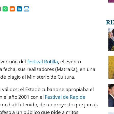
s in a new window
pens in a new window
Opens in a new window
Opens in a new window
rvención del
festival Rotilla
, el evento
a fecha, sus realizadores (MatraKa), en una
de plagio al Ministerio de Cultura.
válidos: el Estado cubano se apropiaba el
 el año 2001 con el
Festival de Rap de
 no había tenido, de un proyecto que jamás
ofeso a un público que pide a gritos