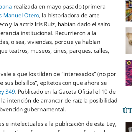
abana
realizada en mayo pasado (primera
s Manuel Otero
, la historiadora de arte
o y la actriz Iris Ruiz, habían dado el salto
erancia institucional. Recurrieron a la
das, o sea, viviendas, porque ya habían
ue teatros, museos, cines, parques, calles,
ale a que los tilden de “interesados” (no por
re sus bolsillos”, epítetos con que ahora se
ey 349
. Publicado en la Gaceta Oficial el 10 de
 la intención de arrancar de raíz la posibilidad
Ú
subvención gubernamental.
s e intelectuales a la publicación de esta Ley,