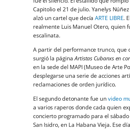
fue el silencio. El estallido que romp
Capitolio el 21 de julio. Yanelys Núñ
alzó un cartel que decía
ARTE LIBRE
. 
realmente Luis Manuel Otero, quien fu
escalinata.
A partir del performance trunco, que c
surgió la página
Artistas Cubanxs en con
en la sede del MAPI (Museo de Arte P
desplegarse una serie de acciones artí
reclamaciones de orden jurídico.
El segundo detonante fue un
video mu
a varios raperos donde cada quien ex
concierto programado para el sábado 
San Isidro, en La Habana Vieja. Ese dí