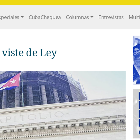
gation
speciales
CubaChequea
Columnas
Entrevistas
Mult
 viste de Ley