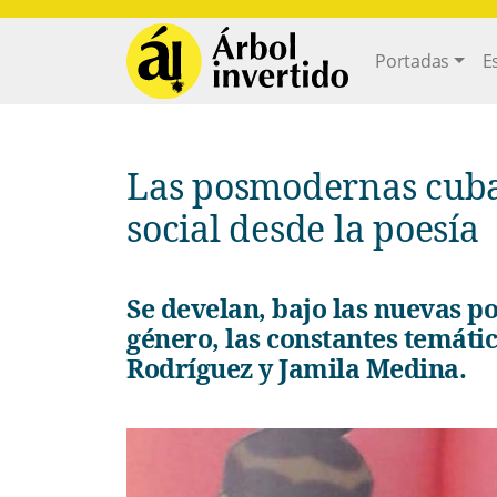
Pasar al contenido principal
Main navi
Portadas
E
Las posmodernas cubanas: desmontaje de lo
social desde la poesía
Se develan, bajo las nuevas posibilidades que ofrece el enfoque de
género, las constantes temáti
Rodríguez y Jamila Medina.