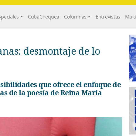
gation
speciales
CubaChequea
Columnas
Entrevistas
Mult
cas de la poesía de Reina María