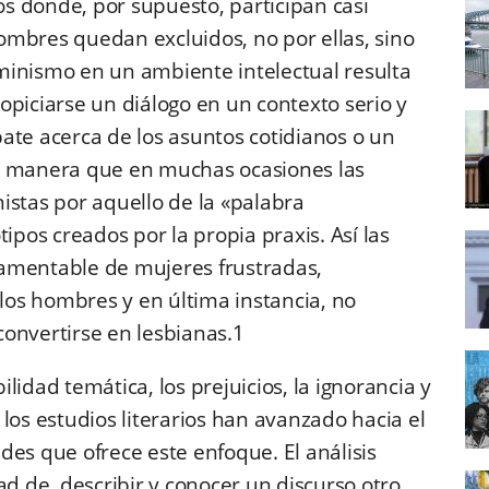
os donde, por supuesto, participan casi
hombres quedan excluidos, no por ellas, sino
minismo en un ambiente intelectual resulta
opiciarse un diálogo en un contexto serio y
ate acerca de los asuntos cotidianos o un
e manera que en muchas ocasiones las
istas por aquello de la «palabra
ipos creados por la propia praxis. Así las
amentable de mujeres frustradas,
 los hombres y en última instancia, no
onvertirse en lesbianas.1
lidad temática, los prejuicios, la ignorancia y
los estudios literarios han avanzado hacia el
des que ofrece este enfoque. El análisis
ad de describir y conocer un discurso otro