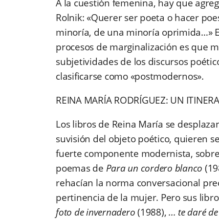
A la cuestión femenina, hay que agrega
Rolnik: «Querer ser poeta o hacer poes
minoría, de una minoría oprimida…» E
procesos de marginalización es que m
subjetividades de los discursos poéti
clasificarse como «postmodernos».
REINA MARÍA RODRÍGUEZ: UN ITIN
Los libros de Reina María se desplaza
suvisión del objeto poético, quieren s
fuerte componente modernista, sobre t
poemas de
Para un cordero blanco
(19
rehacían la norma conversacional pre
pertinencia de la mujer. Pero sus libr
foto de invernadero
(1988),
... te daré 