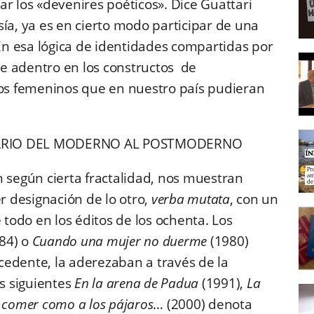
r los «devenires poéticos». Dice Guattari
ía, ya es en cierto modo participar de una
n esa lógica de identidades compartidas por
e adentro en los constructos de
cos femeninos que en nuestro país pudieran
ERARIO DEL MODERNO AL POSTMODERNO
n según cierta fractalidad, nos muestran
er designación de lo otro,
verba mutata
, con un
odo en los éditos de los ochenta. Los
84) o
Cuando una mujer no duerme
(1980)
cedente, la aderezaban a través de la
os siguientes
En la arena de Padua
(1991),
La
de comer como a los pájaros
… (2000) denota