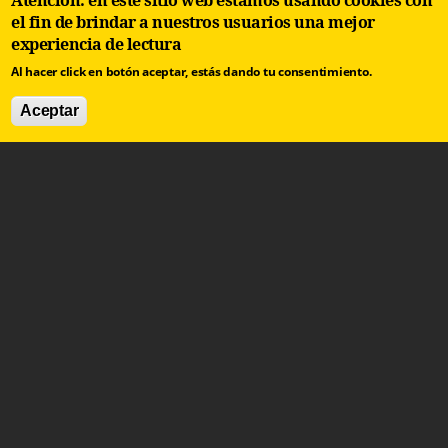
Atención: en este sitio web estamos usando cookies con
el fin de brindar a nuestros usuarios una mejor
experiencia de lectura
Al hacer click en botón aceptar, estás dando tu consentimiento.
Aceptar
contacto@arbolinvertido.com
Sólo temas comerciales:
negocios@arbolinvertido.com