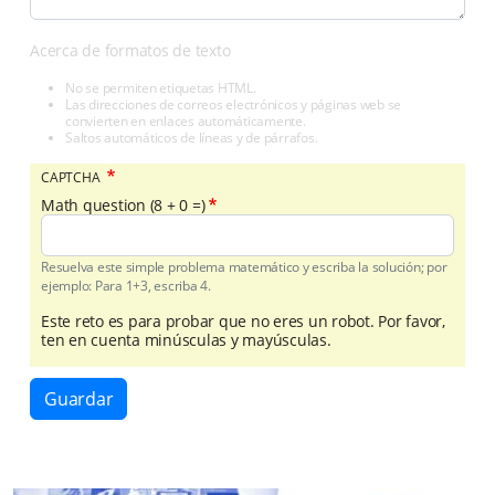
Acerca de formatos de texto
No se permiten etiquetas HTML.
Las direcciones de correos electrónicos y páginas web se
convierten en enlaces automáticamente.
Saltos automáticos de líneas y de párrafos.
CAPTCHA
Math question (8 + 0 =)
Resuelva este simple problema matemático y escriba la solución; por
ejemplo: Para 1+3, escriba 4.
Este reto es para probar que no eres un robot. Por favor,
ten en cuenta minúsculas y mayúsculas.
Guardar