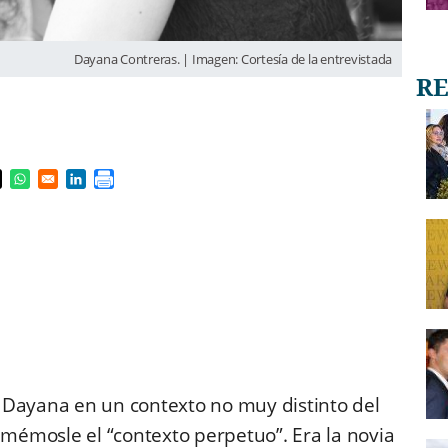
Dayana Contreras. | Imagen: Cortesía de la entrevistada
s in a new window
pens in a new window
Opens in a new window
Opens in a new window
a Dayana en un contexto no muy distinto del
mémosle el “contexto perpetuo”. Era la novia