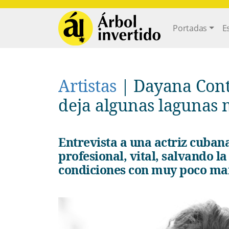
Pasar al contenido principal
Main navi
Portadas
E
Artistas
|
Dayana Cont
deja algunas lagunas 
Entrevista a una actriz cubana en plenitud de su ejercicio
profesional, vital, salvando la
condiciones con muy poco ma