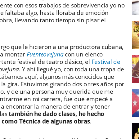
ente con esos trabajos de sobrevivencia yo no
e faltaba algo, hasta lloraba de emoción
obra, llevando tanto tiempo sin pisar el
rgo que le hicieron a una productora cubana,
ra montar
Fuenteovejuna
con un elenco
ante festival de teatro clásico, el
Festival de
ovejuna
. Y ahí llegué yo, con toda una tropa de
stábamos aquí, algunos más conocidos que
la gira. Estuvimos girando dos o tres años por
 eso, y de una persona muy querida que me
ntrarme en mi carrera, fue que empecé a
 a encontrar la manera de entrar y tener
adas
también he dado clases, he hecho
n como Técnica de algunas obras
.