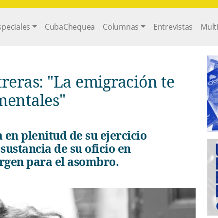
gation
speciales
CubaChequea
Columnas
Entrevistas
Mult
reras: "La emigración te
mentales"
 sustancia de su oficio en
rgen para el asombro.