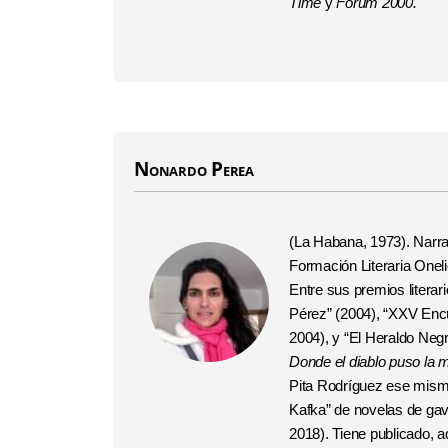
Time
y
Forum 2000.
Nonardo Perea
(La Habana, 1973). Narrad
Formación Literaria Onel
Entre sus premios literar
Pérez” (2004), “XXV Encu
2004), y “El Heraldo Negr
Donde el diablo puso
la 
Pita Rodríguez ese mismo
Kafka” de novelas de gav
2018).
Tiene publicado, a