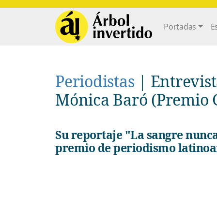
Pasar al contenido principal
Main navi
Portadas
E
Periodistas
|
Entrevist
Mónica Baró (Premio 
Su reportaje "La sangre nunca fue amarilla" obtuvo el gran
premio de periodismo latinoa