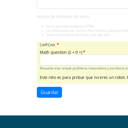
Acerca de formatos de texto
No se permiten etiquetas HTML.
Las direcciones de correos electrónicos y páginas we
Saltos automáticos de líneas y de párrafos.
CAPTCHA
Math question (2 + 0 =)
Resuelva este simple problema matemático y escriba la sol
Este reto es para probar que no eres un robot.
Guardar