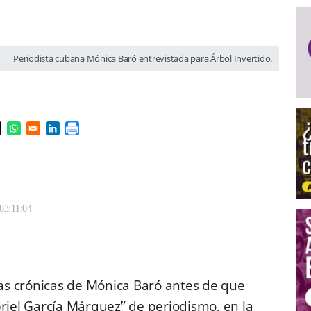
Periodista cubana Mónica Baró entrevistada para Árbol Invertido.
s in a new window
pens in a new window
Opens in a new window
Opens in a new window
03:11:04
as crónicas de Mónica Baró antes de que
iel García Márquez” de periodismo, en la