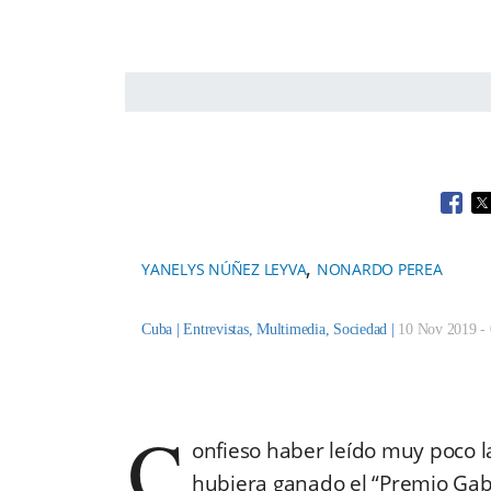
Open
O
,
YANELYS NÚÑEZ LEYVA
NONARDO PEREA
Cuba |
Entrevistas
,
Multimedia
,
Sociedad
|
10 Nov 2019 - 
C
onfieso haber leído muy poco l
hubiera ganado el “Premio Gabr