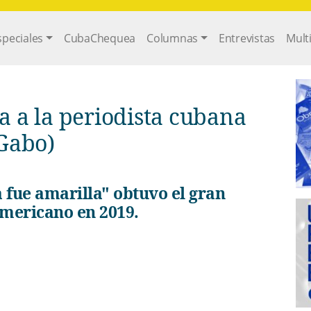
gation
speciales
CubaChequea
Columnas
Entrevistas
Mult
a a la periodista cubana
Gabo)
mericano en 2019.