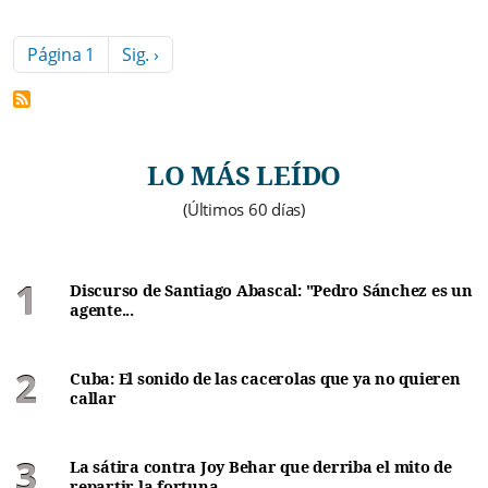
Paginación
Siguiente página
Página 1
Sig. ›
LO MÁS LEÍDO
(Últimos 60 días)
Discurso de Santiago Abascal: "Pedro Sánchez es un
agente...
Cuba: El sonido de las cacerolas que ya no quieren
callar
La sátira contra Joy Behar que derriba el mito de
repartir la fortuna...