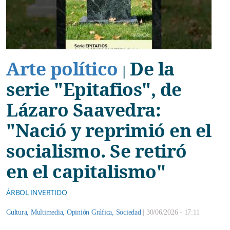
Arte político
De la
|
serie "Epitafios", de
Lázaro Saavedra:
"Nació y reprimió en el
socialismo. Se retiró
en el capitalismo"
ÁRBOL INVERTIDO
Cultura
,
Multimedia
,
Opinión Gráfica
,
Sociedad
|
30/06/2026 - 17:11