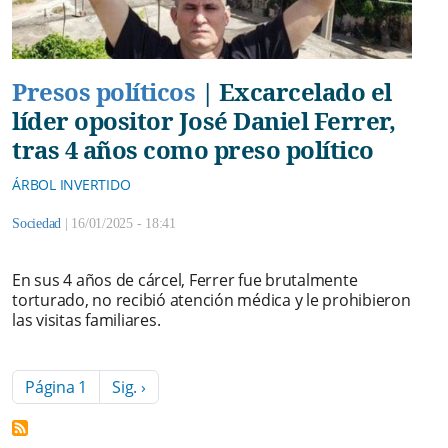
Presos políticos
|
Excarcelado el
líder opositor José Daniel Ferrer,
tras 4 años como preso político
ÁRBOL INVERTIDO
Sociedad
|
16/01/2025 - 18:41
En sus 4 años de cárcel, Ferrer fue brutalmente
torturado, no recibió atención médica y le prohibieron
las visitas familiares.
Paginación
Siguiente página
Página 1
Sig. ›