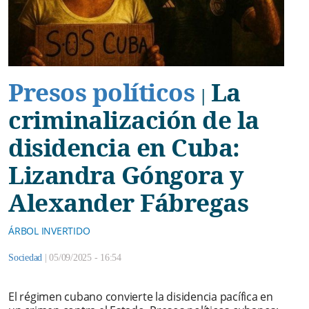
Presos políticos
La
|
criminalización de la
disidencia en Cuba:
Lizandra Góngora y
Alexander Fábregas
ÁRBOL INVERTIDO
Sociedad
|
05/09/2025 - 16:54
El régimen cubano convierte la disidencia pacífica en