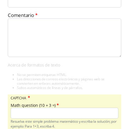
Comentario
Acerca de formatos de texto
No se permiten etiquetas HTML.
Las direcciones de correos electrónicos y páginas web se
convierten en enlaces automáticamente.
Saltos automáticos de líneas y de párrafos.
CAPTCHA
Math question (10 + 3 =)
Resuelva este simple problema matemático y escriba la solución; por
ejemplo: Para 1+3, escriba 4.