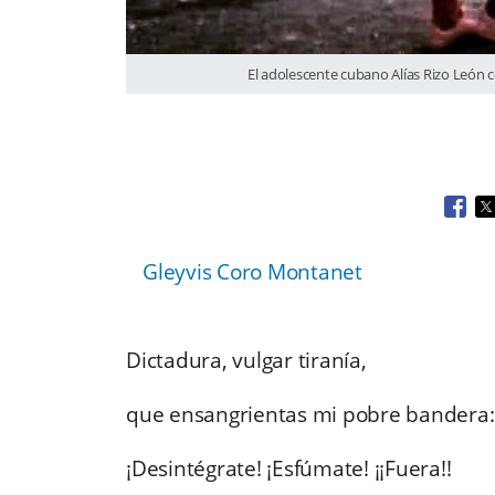
El adolescente cubano Alías Rizo León 
Open
O
Gleyvis Coro Montanet
Dictadura, vulgar tiranía,
que ensangrientas mi pobre bandera:
¡Desintégrate! ¡Esfúmate! ¡¡Fuera!!