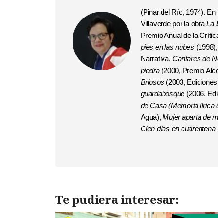
(Pinar del Río, 1974). E
Villaverde por la obra
La 
Premio Anual de la Crític
pies en las nubes
(1998),
Narrativa,
Cantares de 
piedra
(2000, Premio Alco
Briosos
(2003, Ediciones
guardabosque
(2006, Edi
de Casa
(Memoria lírica
Agua),
Mujer aparta de 
Cien días en cuarentena
Te pudiera interesar: