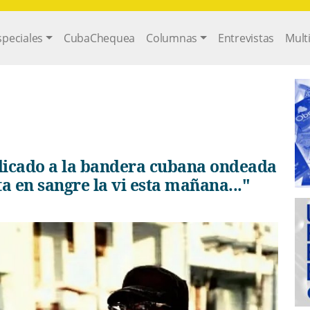
gation
speciales
CubaChequea
Columnas
Entrevistas
Mult
ta en sangre la vi esta mañana..."