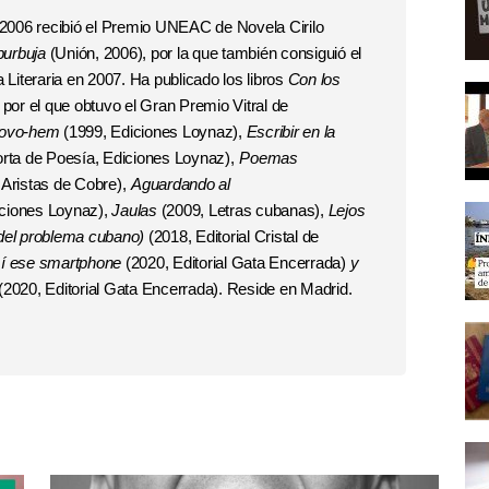
n 2006 recibió el Premio UNEAC de Novela Cirilo
burbuja
(Unión, 2006), por la que también consiguió el
a Literaria en 2007. Ha publicado los libros
Con los
 por el que obtuvo el Gran Premio Vitral de
Novo-hem
(1999, Ediciones Loynaz),
Escribir en la
rta de Poesía, Ediciones Loynaz),
Poemas
 Aristas de Cobre),
Aguardando al
ciones Loynaz),
Jaulas
(2009, Letras cubanas),
Lejos
 del problema cubano)
(2018, Editorial Cristal de
mí ese smartphone
(2020, Editorial Gata Encerrada)
y
(2020, Editorial Gata Encerrada). Reside en Madrid.