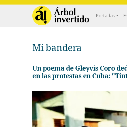
Pasar al contenido principal
Main navi
Portadas
E
Mi bandera
Un poema de Gleyvis Coro dedicado a la bandera cubana ondeada
en las protestas en Cuba: "Tin