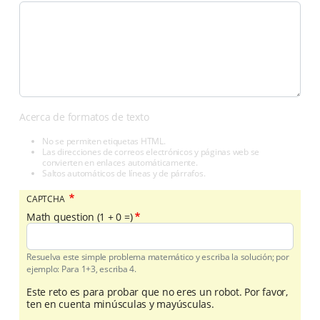
Acerca de formatos de texto
No se permiten etiquetas HTML.
Las direcciones de correos electrónicos y páginas web se
convierten en enlaces automáticamente.
Saltos automáticos de líneas y de párrafos.
CAPTCHA
Math question (1 + 0 =)
Resuelva este simple problema matemático y escriba la solución; por
ejemplo: Para 1+3, escriba 4.
Este reto es para probar que no eres un robot. Por favor,
ten en cuenta minúsculas y mayúsculas.