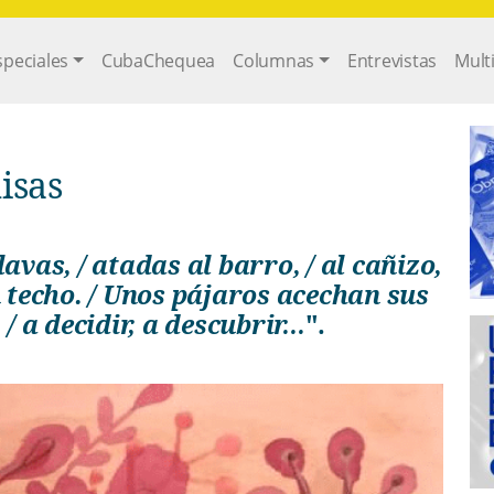
gation
speciales
CubaChequea
Columnas
Entrevistas
Mult
isas
n techo. / Unos pájaros acechan sus
 / a decidir, a descubrir…
".