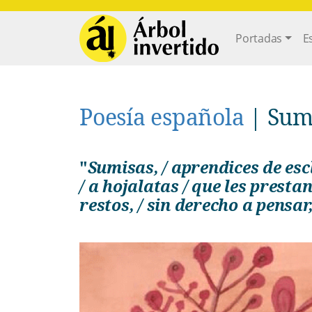
Pasar al contenido principal
Main navi
Portadas
E
Poesía española
|
Sum
"
Sumisas, / aprendices de esclavas, / atadas al barro, / al cañizo,
/ a hojalatas / que les presta
restos, / sin derecho a pensar,