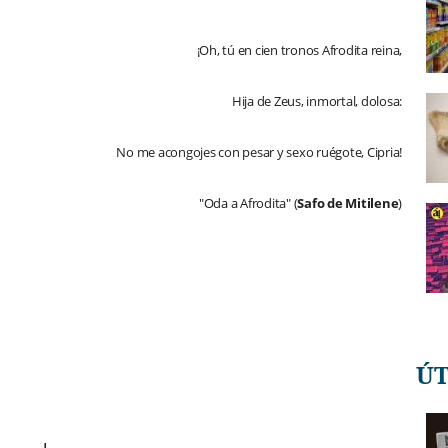
¡Oh, tú en cien tronos Afrodita reina,
Hija de Zeus, inmortal, dolosa:
No me acongojes con pesar y sexo ruégote, Cipria!
"Oda a Afrodita" (
Safo de Mitilene
)
Ú