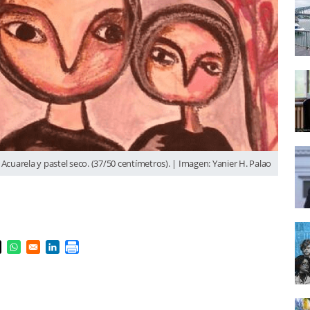
: Acuarela y pastel seco. (37/50 centímetros). | Imagen: Yanier H. Palao
s in a new window
pens in a new window
Opens in a new window
Opens in a new window