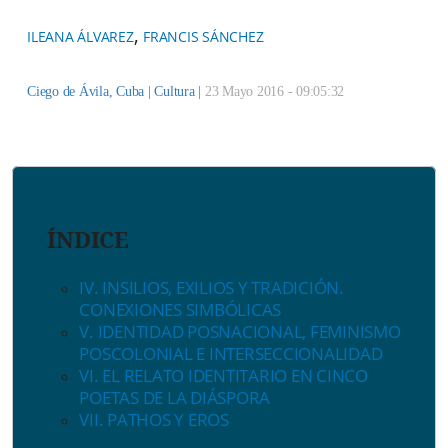
,
ILEANA ÁLVAREZ
FRANCIS SÁNCHEZ
Ciego de Ávila, Cuba |
Cultura
|
23 Mayo 2016 - 09:05:32
ÍNDICE
IV. INSILIOS, EXILIOS Y TRADICIÓN.
CONEXIONES SIMBÓLICAS
V. IDENTIDAD POSNACIONAL, FEMINISMO
POSCOLONIAL E INTERSECCIONALIDAD
VI. EL RELATO IDENTITARIO EN CINCO
POETAS DE LA DIÁSPORA
VII. PATHOS Y EROS