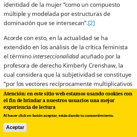
identidad de la mujer “como un compuesto
múltiple y modelada por estructuras de
dominación que se intersecan”.
[2]
Acorde con esto, en la actualidad se ha
extendido en los análisis de la crítica feminista
el término
interseccionalidad
acuñado por la
profesora de derecho Kimberly Crenshaw, la
cual considera que la subjetividad se constituye
“por los vectores recíprocamente multiplicativos
de la raza, el género, la clase, la sexualidad y el
Atención: en este sitio web estamos usando cookies con
el fin de brindar a nuestros usuarios una mejor
imperialismo”, otorgándole, sobre todo por este
experiencia de lectura
último aspecto, una connotación política
Al hacer click en botón aceptar, estás dando tu consentimiento.
esencial a los acercamientos feministas.
Aceptar
Según Schuler Proenza existe un triple modo en