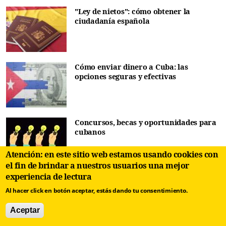
"Ley de nietos": cómo obtener la
ciudadanía española
Cómo enviar dinero a Cuba: las
opciones seguras y efectivas
Concursos, becas y oportunidades para
cubanos
Atención: en este sitio web estamos usando cookies con
el fin de brindar a nuestros usuarios una mejor
experiencia de lectura
Diccionario de cubanismos. Habla
popular de Cuba / Letras GHIJ
Al hacer click en botón aceptar, estás dando tu consentimiento.
Aceptar