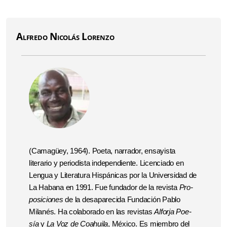
Alfredo Nicolás Lorenzo
(Cama­güey, 1964). Poeta, narrador, ensayista
literario y perio­dista independiente. Licenciado en
Lengua y Lite­ra­tura His­pá­nicas por la Universi­dad de
La Ha­bana en 1991. Fue fundador de la revista
Pro­
posiciones
de la desapa­recida Fundación Pablo
Milanés. Ha colabo­rado en las revis­tas
Alforja Poe­
sía
y
La Voz de Coahuila
, México. Es miembro del